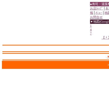
●寿司・湯葉
お店ﾄｯﾌﾟ
│
お
報
│
ﾒﾆｭｰ
│
地
お問合せ
▼地図(Google
1
4
7
【＊
2