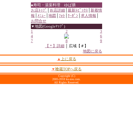
●寿司・湯葉料理 ゆば膳
お店ﾄｯﾌﾟ
│
お店詳細
│
最新ﾄﾋﾟｯｸｽ
│
新着情
報
│
ﾒﾆｭｰ
│
地図
│
ﾌｫﾄ
│
ｸｰﾎﾟﾝ
│
求人情報
│
お問合せ
▼地図(Googleﾏｯﾌﾟ)
1
2
3
4
6
7
8
9
【＊】詳細
│ 広域【＃】
地図に戻る
▲
上に戻る
▼
喰蔵TOPへ戻る
Copyright (C)
2005-2018 ku-zou.com.
All Rights Reserved.