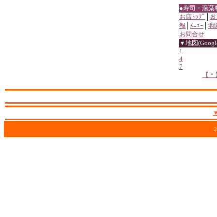
●寿司・湯葉
お店ﾄｯﾌﾟ
│
お
報
│
ﾒﾆｭｰ
│
地
お問合せ
▼地図(Google
1
4
7
【＊
2