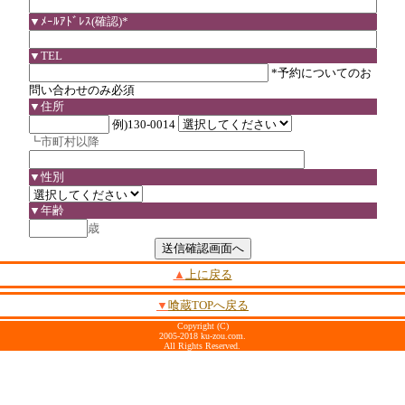
▼ﾒｰﾙｱﾄﾞﾚｽ(確認)*
▼TEL
*予約についてのお
問い合わせのみ必須
▼住所
例)130-0014
┗市町村以降
▼性別
▼年齢
歳
▲
上に戻る
▼
喰蔵TOPへ戻る
Copyright (C)
2005-2018 ku-zou.com.
All Rights Reserved.