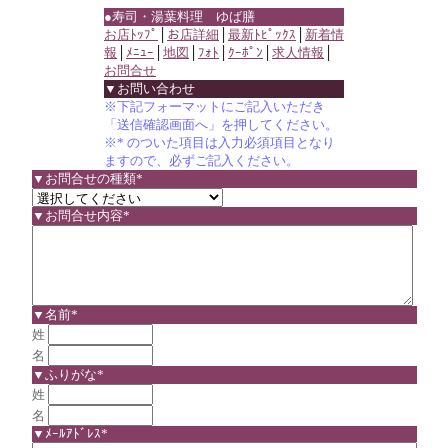
●寿司・湯葉料理 ゆば膳
お店ﾄｯﾌﾟ
│
お店詳細
│
最新ﾄﾋﾟｯｸｽ
│
新着情
報
│
ﾒﾆｭｰ
│
地図
│
ﾌｫﾄ
│
ｸｰﾎﾟﾝ
│
求人情報
│
お問合せ
▼お問い合わせ
※下記フォーマットにご記入いただき
「送信確認画面へ」を押してください。
※* のついた項目は入力必須項目となり
ますので、必ずご記入ください。
▼お問合せの種類*
▼お問合せ内容*
▼名前*
姓
名
▼ふりがな*
姓
名
▼ﾒｰﾙｱﾄﾞﾚｽ*