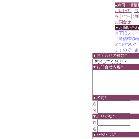
●寿司・湯葉
お店ﾄｯﾌﾟ
│
お
報
│
ﾒﾆｭｰ
│
地
お問合せ
▼お問い合わ
※下記フォー
「送信確認画
※* のつい
ますので、必
▼お問合せの種類*
▼お問合せ内容*
▼名前*
姓
名
▼ふりがな*
姓
名
▼ﾒｰﾙｱﾄﾞﾚｽ*