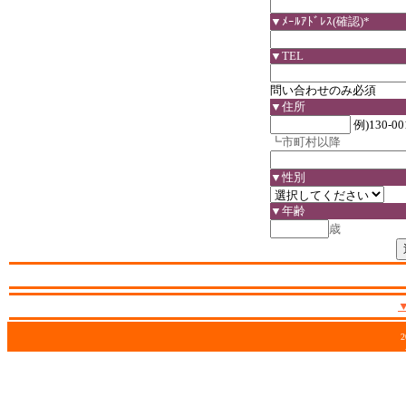
▼ﾒｰﾙｱﾄﾞﾚｽ(確認)*
▼TEL
問い合わせのみ必須
▼住所
例)130-00
┗市町村以降
▼性別
▼年齢
歳
2