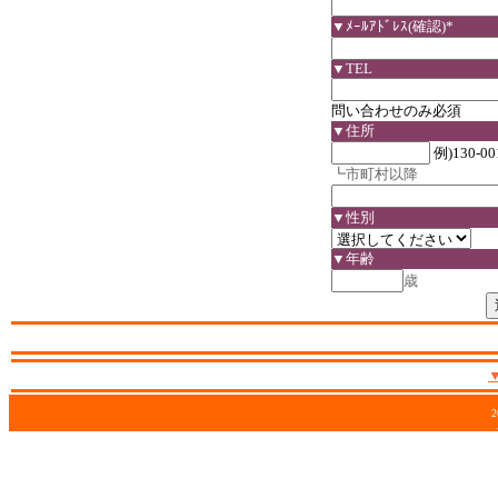
▼ﾒｰﾙｱﾄﾞﾚｽ(確認)*
▼TEL
問い合わせのみ必須
▼住所
例)130-00
┗市町村以降
▼性別
▼年齢
歳
2