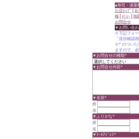
●寿司・湯葉
お店ﾄｯﾌﾟ
│
お
報
│
ﾒﾆｭｰ
│
地
お問合せ
▼お問い合わ
※下記フォー
「送信確認画
※* のつい
ますので、必
▼お問合せの種類*
▼お問合せ内容*
▼名前*
姓
名
▼ふりがな*
姓
名
▼ﾒｰﾙｱﾄﾞﾚｽ*