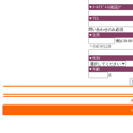
▼ﾒｰﾙｱﾄﾞﾚｽ(確認)*
▼TEL
問い合わせのみ必須
▼住所
例)130-00
┗市町村以降
▼性別
▼年齢
歳
2