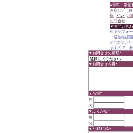
●寿司・湯葉
お店ﾄｯﾌﾟ
│
お
報
│
ﾒﾆｭｰ
│
地
お問合せ
▼お問い合わ
※下記フォー
「送信確認画
※* のつい
ますので、必
▼お問合せの種類*
▼お問合せ内容*
▼名前*
姓
名
▼ふりがな*
姓
名
▼ﾒｰﾙｱﾄﾞﾚｽ*