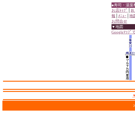
●寿司・湯葉
お店ﾄｯﾌﾟ
│
お
報
│
ﾒﾆｭｰ
│
地
お問合せ
▼地図
Googleﾏｯﾌ
2