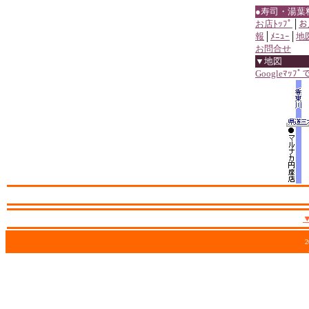
●寿司・湯葉
お店ﾄｯﾌﾟ
│
お
報
│
ﾒﾆｭｰ
│
地
お問合せ
▼地図
Googleﾏｯﾌ
2