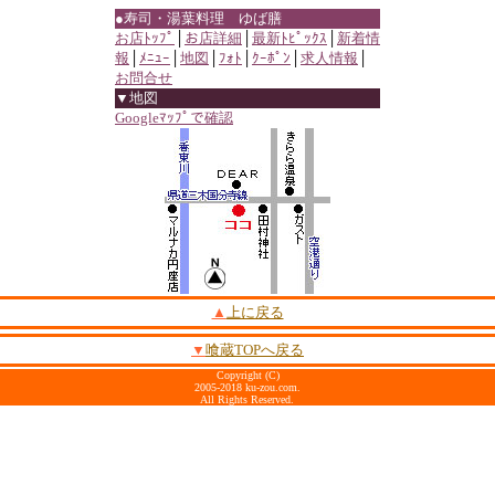
●寿司・湯葉料理 ゆば膳
お店ﾄｯﾌﾟ
│
お店詳細
│
最新ﾄﾋﾟｯｸｽ
│
新着情
報
│
ﾒﾆｭｰ
│
地図
│
ﾌｫﾄ
│
ｸｰﾎﾟﾝ
│
求人情報
│
お問合せ
▼地図
Googleﾏｯﾌﾟで確認
▲
上に戻る
▼
喰蔵TOPへ戻る
Copyright (C)
2005-2018 ku-zou.com.
All Rights Reserved.