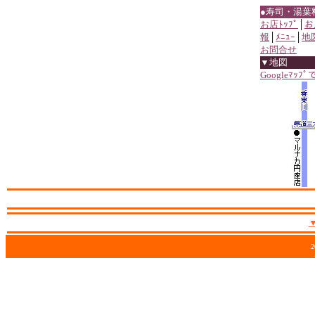
●寿司・湯葉
お店ﾄｯﾌﾟ
│
お
報
│
ﾒﾆｭｰ
│
地
お問合せ
▼地図
Googleﾏｯﾌ
2