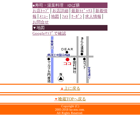
●寿司・湯葉料理 ゆば膳
お店ﾄｯﾌﾟ
│
お店詳細
│
最新ﾄﾋﾟｯｸｽ
│
新着情
報
│
ﾒﾆｭｰ
│
地図
│
ﾌｫﾄ
│
ｸｰﾎﾟﾝ
│
求人情報
│
お問合せ
▼地図
Googleﾏｯﾌﾟで確認
▲
上に戻る
▼
喰蔵TOPへ戻る
Copyright (C)
2005-2018 ku-zou.com.
All Rights Reserved.