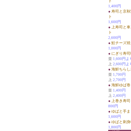
ト
1,400円
●
寿司と京秋
ト
1,600円
●
上寿司と車
ト
2,600円
●
鮭チーズ焼
1,000円
●
にぎり寿司
並
1,600円よ
上
2,600円よ
●
海鮮ちらし
並
1,700円
上
2,700円
●
海鮮ゆば巻
並
1,400円
上
2,400円
●
上巻き寿司
800円
●
ゆばと手ま
1,600円
●
ゆばと刺身
1,800円