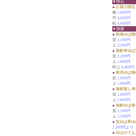
▼懐石
●
お昼の懐石
梅
3,600円
竹
4,600円
松
6,600円
▼御膳
●
刺身ゆば御
並
2,200円
上
3,300円
●
海鮮丼ゆば
並
2,200円
上
2,800円
特上
4,400円
●
寿司ゆば御
並
2,800円
上
3,800円
●
海鮮散し寿
並
2,800円
上
3,800円
●
海鮮ゆば巻
並
2,500円
上
3,500円
●
生ゆば丼ゆ
2,200円より
●
ゆばのてん