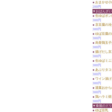
●
おまかせ小
200円
▼おばんざい
●
生ゆばポン
300円
●
京豆腐の冷
300円
●
ゆば豆腐の
300円
●
烏骨鶏玉子
300円
●
揚げだし京
300円
●
生ゆばミニ
300円
●
あぶりタコ天
300円
●
ワイン漬け
300円
●
湯葉おから
300円
●
鶏ハラミ焙
300円
▼食後のドリ
●
ゆば豆乳