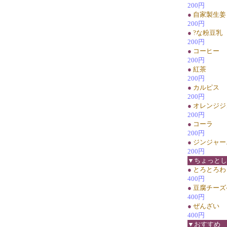
200円
●
自家製生姜
200円
●
?な粉豆乳
200円
●
コーヒー
200円
●
紅茶
200円
●
カルピス
200円
●
オレンジジ
200円
●
コーラ
200円
●
ジンジャー
200円
▼ちょっとし
●
とろとろわ
400円
●
豆腐チーズ
400円
●
ぜんざい
400円
▼おすすめ