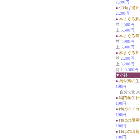
2,200円
●
生ゆば湯豆
2,200円
●
本まぐろ刺
並
4,500円
上
5,500円
●
本まぐろ寿
並
4,900円
上
5,900円
●
本まぐろ丼
並
2,200円
上
3,200円
特上
5,500円
▼小鉢
●
烏骨鶏の生
100円
自分で出来
●
鳴門産生わ
100円
●
ゆばのメカ
100円
●
ゆばの胡麻
100円
●
ゆばの山葵
100円