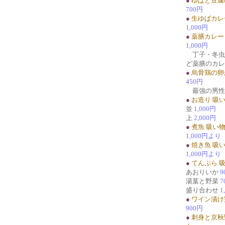
●
ゆばと豆腐
700円
●
生ゆばカレ
1,000円
●
薬膳カレー
1,000円
丁子・冬虫
ど薬膳のカレ
●
烏骨鶏の卵
450円
最強の男性
●
お造り 吸
並
1,000円
上
2,000円
●
煮魚 吸い
1,000円より
●
焼き魚 吸
1,000円より
●
てんぷら 
あおりいか
9
湯葉と野菜
7
盛り合わせ
1
●
ワイン漬け
900円
●
刺身と京秋