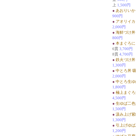
上
1,500円
●
あおりいか
900円
●
アオリイカ
2,000円
●
海鮮づけ丼
800円
●
本まぐろに
6貫
3,700円
8貫
4,700円
●
鉄火づけ丼
1,300円
●
中とろ丼 
2,000円
●
中とろ生ゆ
1,800円
●
極上まぐろ
4,500円
●
生ゆば二色
1,500円
●
汲み上げ紫
1,300円
●
引上げゆば
1,200円