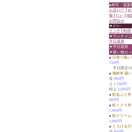
●寿司・湯葉
お店ﾄｯﾌﾟ
│
お
報
│
ﾒﾆｭｰ
│
地
お問合せ
▼ﾒﾆｭｰ
ランチ
│
料理
▼ランチメニ
平日昼席
▼平日昼席
▼吸い物セッ
●
日替り吸い
550円
平日限定1
●
海鮮丼 吸
並
800円
上
1,500円
特上
3,000円
●
鮭あぶり丼
900円
●
鮭イクラ丼
1,900円
●
鮭クリーム
1,000円
●
とろける穴
並
900円