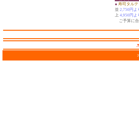
●
寿司タルテ
並
2,750円よ
上
4,950円よ
ご予算に合
2