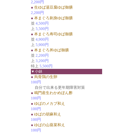
2,200円
●
生ゆば湯豆腐ゆば御膳
2,200円
●
本まぐろ刺身ゆば御膳
並
4,500円
上
5,500円
●
本まぐろ寿司ゆば御膳
並
4,900円
上
5,900円
●
本まぐろ丼ゆば御膳
並
2,200円
上
3,200円
特上
5,500円
▼小鉢
●
烏骨鶏の生卵
100円
自分で出来る更年期障害対策
●
鳴門産生わかめぽん酢
100円
●
ゆばのメカブ和え
100円
●
ゆばの胡麻和え
100円
●
ゆばの山葵菜和え
100円