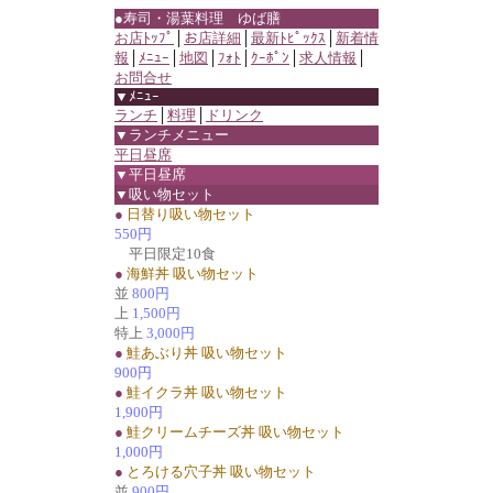
●寿司・湯葉料理 ゆば膳
お店ﾄｯﾌﾟ
│
お店詳細
│
最新ﾄﾋﾟｯｸｽ
│
新着情
報
│
ﾒﾆｭｰ
│
地図
│
ﾌｫﾄ
│
ｸｰﾎﾟﾝ
│
求人情報
│
お問合せ
▼ﾒﾆｭｰ
ランチ
│
料理
│
ドリンク
▼ランチメニュー
平日昼席
▼平日昼席
▼吸い物セット
●
日替り吸い物セット
550円
平日限定10食
●
海鮮丼 吸い物セット
並
800円
上
1,500円
特上
3,000円
●
鮭あぶり丼 吸い物セット
900円
●
鮭イクラ丼 吸い物セット
1,900円
●
鮭クリームチーズ丼 吸い物セット
1,000円
●
とろける穴子丼 吸い物セット
並
900円