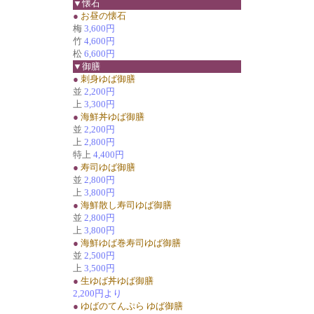
▼懐石
●
お昼の懐石
梅
3,600円
竹
4,600円
松
6,600円
▼御膳
●
刺身ゆば御膳
並
2,200円
上
3,300円
●
海鮮丼ゆば御膳
並
2,200円
上
2,800円
特上
4,400円
●
寿司ゆば御膳
並
2,800円
上
3,800円
●
海鮮散し寿司ゆば御膳
並
2,800円
上
3,800円
●
海鮮ゆば巻寿司ゆば御膳
並
2,500円
上
3,500円
●
生ゆば丼ゆば御膳
2,200円より
●
ゆばのてんぷら ゆば御膳