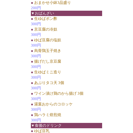
●
おまかせ小鉢3品盛り
200円
▼おばんざい
●
生ゆばポン酢
300円
●
京豆腐の冷奴
300円
●
ゆば豆腐の塩奴
300円
●
烏骨鶏玉子焼き
300円
●
揚げだし京豆腐
300円
●
生ゆばミニ造り
300円
●
あぶりタコ天 3個
300円
●
ワイン漬け鶏のから揚げ 3個
300円
●
湯葉おからのコロッケ
300円
●
鶏ハラミ焙煎焼
300円
▼食後のドリンク
●
ゆば豆乳