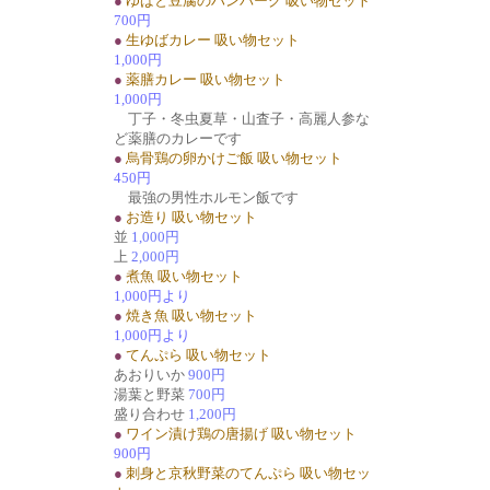
●
ゆばと豆腐のハンバーグ 吸い物セット
700円
●
生ゆばカレー 吸い物セット
1,000円
●
薬膳カレー 吸い物セット
1,000円
丁子・冬虫夏草・山査子・高麗人参な
ど薬膳のカレーです
●
烏骨鶏の卵かけご飯 吸い物セット
450円
最強の男性ホルモン飯です
●
お造り 吸い物セット
並
1,000円
上
2,000円
●
煮魚 吸い物セット
1,000円より
●
焼き魚 吸い物セット
1,000円より
●
てんぷら 吸い物セット
あおりいか
900円
湯葉と野菜
700円
盛り合わせ
1,200円
●
ワイン漬け鶏の唐揚げ 吸い物セット
900円
●
刺身と京秋野菜のてんぷら 吸い物セッ