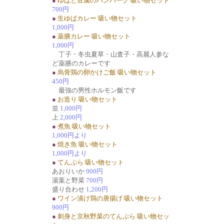
●
ゆばと豆腐のハンバーグ 吸い物セット
700円
●
生ゆばカレー 吸い物セット
1,000円
●
薬膳カレー 吸い物セット
1,000円
丁子・冬虫夏草・山査子・高麗人参な
ど薬膳のカレーです
●
烏骨鶏の卵かけご飯 吸い物セット
450円
最強の男性ホルモン飯です
●
お造り 吸い物セット
並
1,000円
上
2,000円
●
煮魚 吸い物セット
1,000円より
●
焼き魚 吸い物セット
1,000円より
●
てんぷら 吸い物セット
あおりいか
900円
湯葉と野菜
700円
盛り合わせ
1,200円
●
ワイン漬け鶏の唐揚げ 吸い物セット
900円
●
刺身と京秋野菜のてんぷら 吸い物セッ