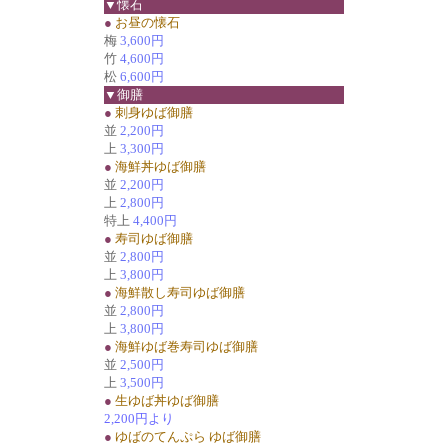
▼懐石
●
お昼の懐石
梅
3,600円
竹
4,600円
松
6,600円
▼御膳
●
刺身ゆば御膳
並
2,200円
上
3,300円
●
海鮮丼ゆば御膳
並
2,200円
上
2,800円
特上
4,400円
●
寿司ゆば御膳
並
2,800円
上
3,800円
●
海鮮散し寿司ゆば御膳
並
2,800円
上
3,800円
●
海鮮ゆば巻寿司ゆば御膳
並
2,500円
上
3,500円
●
生ゆば丼ゆば御膳
2,200円より
●
ゆばのてんぷら ゆば御膳