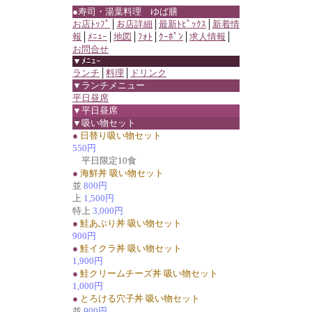
●寿司・湯葉料理 ゆば膳
お店ﾄｯﾌﾟ
│
お店詳細
│
最新ﾄﾋﾟｯｸｽ
│
新着情
報
│
ﾒﾆｭｰ
│
地図
│
ﾌｫﾄ
│
ｸｰﾎﾟﾝ
│
求人情報
│
お問合せ
▼ﾒﾆｭｰ
ランチ
│
料理
│
ドリンク
▼ランチメニュー
平日昼席
▼平日昼席
▼吸い物セット
●
日替り吸い物セット
550円
平日限定10食
●
海鮮丼 吸い物セット
並
800円
上
1,500円
特上
3,000円
●
鮭あぶり丼 吸い物セット
900円
●
鮭イクラ丼 吸い物セット
1,900円
●
鮭クリームチーズ丼 吸い物セット
1,000円
●
とろける穴子丼 吸い物セット
並
900円