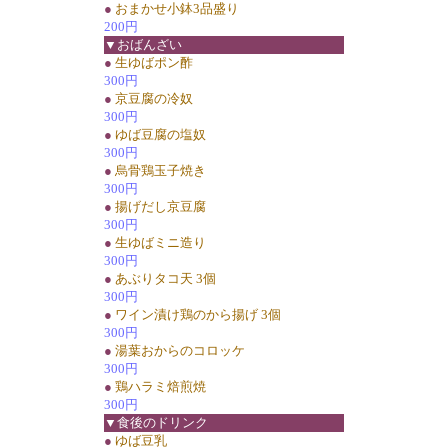
●
おまかせ小鉢3品盛り
200円
▼おばんざい
●
生ゆばポン酢
300円
●
京豆腐の冷奴
300円
●
ゆば豆腐の塩奴
300円
●
烏骨鶏玉子焼き
300円
●
揚げだし京豆腐
300円
●
生ゆばミニ造り
300円
●
あぶりタコ天 3個
300円
●
ワイン漬け鶏のから揚げ 3個
300円
●
湯葉おからのコロッケ
300円
●
鶏ハラミ焙煎焼
300円
▼食後のドリンク
●
ゆば豆乳