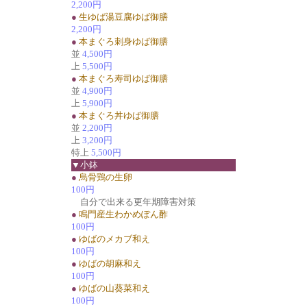
2,200円
●
生ゆば湯豆腐ゆば御膳
2,200円
●
本まぐろ刺身ゆば御膳
並
4,500円
上
5,500円
●
本まぐろ寿司ゆば御膳
並
4,900円
上
5,900円
●
本まぐろ丼ゆば御膳
並
2,200円
上
3,200円
特上
5,500円
▼小鉢
●
烏骨鶏の生卵
100円
自分で出来る更年期障害対策
●
鳴門産生わかめぽん酢
100円
●
ゆばのメカブ和え
100円
●
ゆばの胡麻和え
100円
●
ゆばの山葵菜和え
100円