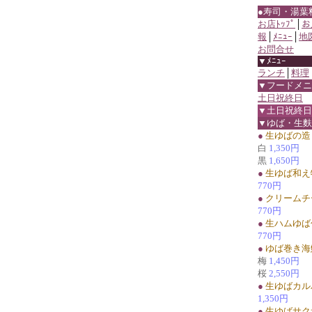
●寿司・湯葉
お店ﾄｯﾌﾟ
│
お
報
│
ﾒﾆｭｰ
│
地
お問合せ
▼ﾒﾆｭｰ
ランチ
│
料理
▼フードメニ
土日祝終日
▼土日祝終日
▼ゆば・生麩
●
生ゆばの造
白
1,350円
黒
1,650円
●
生ゆば和え
770円
●
クリームチ
770円
●
生ハムゆば
770円
●
ゆば巻き海
梅
1,450円
桜
2,550円
●
生ゆばカル
1,350円
●
生ゆばサク