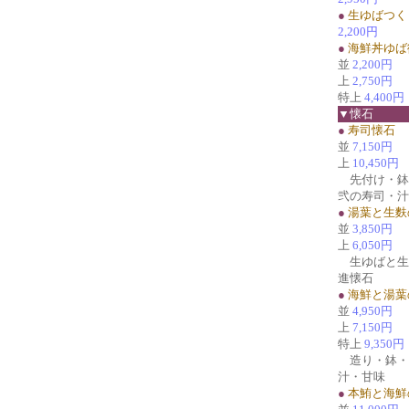
●
生ゆばつく
2,200円
●
海鮮丼ゆば
並
2,200円
上
2,750円
特上
4,400円
▼懐石
●
寿司懐石
並
7,150円
上
10,450円
先付け・鉢
弐の寿司・汁
●
湯葉と生麩
並
3,850円
上
6,050円
生ゆばと生
進懐石
●
海鮮と湯葉
並
4,950円
上
7,150円
特上
9,350円
造り・鉢・
汁・甘味
●
本鮪と海鮮