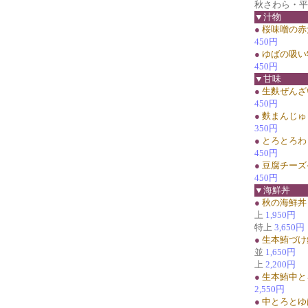
秋さわら・平
▼汁物
●
桜味噌の赤
450円
●
ゆばの吸い
450円
▼甘味
●
生麩ぜんざ
450円
●
麩まんじゅ
350円
●
とろとろわ
450円
●
豆腐チーズ
450円
▼海鮮丼
●
秋の海鮮丼
上
1,950円
特上
3,650円
●
生本鮪づけ
並
1,650円
上
2,200円
●
生本鮪中と
2,550円
●
中とろとゆ