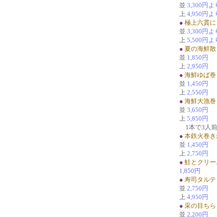
並
3,300円よ
上
4,950円よ
●
極上六貫に
並
3,300円よ
上
5,500円よ
●
夏の海鮮散
並
1,850円
上
2,950円
●
海鮮ゆば巻
並
1,450円
上
2,550円
●
海鮮大漁巻
並
3,650円
上
5,850円
1本で3人
●
本鉄火巻き
並
1,450円
上
2,750円
●
鮭とクリー
1,850円
●
寿司タルテ
並
2,750円
上
4,950円
●
采の目ちら
並
2,200円