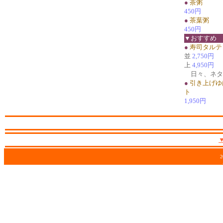
●
茶粥
450円
●
茶葉粥
450円
▼おすすめ
●
寿司タルテ
並
2,750円
上
4,950円
日々、ネタ
●
引き上げゆ
ト
1,950円
2