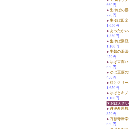
660円
●
生ゆばの揚
770円
●
生ゆば田楽
1,650円
●
あったかい
1,350円
●
生ゆば湯豆
1,100円
●
生麩の湯田
450円
●
ゆば豆腐ハ
650円
●
ゆば豆腐の
450円
●
鮭とクリー
1,650円
●
ゆばとキノ
1,100円
▼おばんざい
●
丹波産黒枝
350円
●
万願寺唐辛
650円