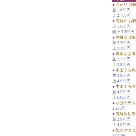
●
お造り お
並
1,650円
上
2,750円
●
海鮮丼 お
上
1,650円
特上
3,300円
●
刺身ゆば御
並
2,200円
上
3,300円
●
寿司ゆば御
並
2,750円
上
3,850円
●
本まぐろ刺
並
3,850円
上
4,950円
●
本まぐろ寿
並
4,950円
上
6,050円
●
ゆばの天ぷ
2,200円
●
海鮮散し寿
並
2,970円
上
4,070円
●
餡かけゆば
2,950円