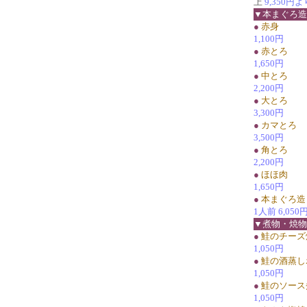
上
9,350円よ
▼本まぐろ造
●
赤身
1,100円
●
赤とろ
1,650円
●
中とろ
2,200円
●
大とろ
3,300円
●
カマとろ
3,500円
●
角とろ
2,200円
●
ほほ肉
1,650円
●
本まぐろ造
1人前 6,05
▼煮物・焼物
●
鮭のチーズ
1,050円
●
鮭の酒蒸し
1,050円
●
鮭のソース
1,050円