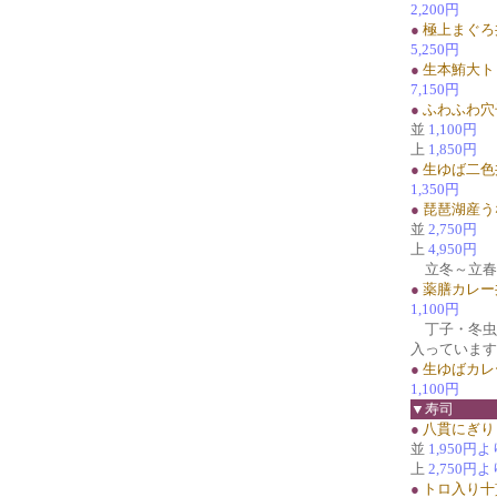
2,200円
●
極上まぐろ
5,250円
●
生本鮪大ト
7,150円
●
ふわふわ穴
並
1,100円
上
1,850円
●
生ゆば二色
1,350円
●
琵琶湖産う
並
2,750円
上
4,950円
立冬～立春
●
薬膳カレー
1,100円
丁子・冬虫
入っています
●
生ゆばカレ
1,100円
▼寿司
●
八貫にぎり
並
1,950円よ
上
2,750円よ
●
トロ入り十