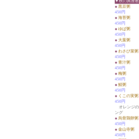
▼秋の典座教
●
黒豆粥
450円
●
海苔粥
450円
●
ゆば粥
450円
●
大葉粥
450円
●
わさび菜粥
450円
●
青汁粥
450円
●
梅粥
450円
●
鯖粥
450円
●
くこの実粥
450円
オレンジの1
ング
●
烏骨鶏卵粥
450円
●
金山寺粥
450円