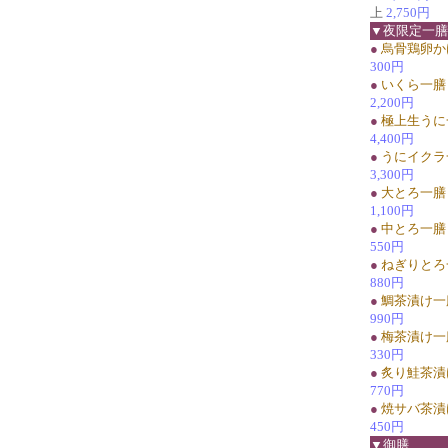
上
2,750円
▼夜限定一膳
●
烏骨鶏卵か
300円
●
いくら一膳
2,200円
●
極上生うに
4,400円
●
うにイクラ
3,300円
●
大とろ一膳
1,100円
●
中とろ一膳
550円
●
ねぎりとろ
880円
●
鯛茶漬け一
990円
●
梅茶漬け一
330円
●
炙り鮭茶漬
770円
●
焼サバ茶漬
450円
▼御膳