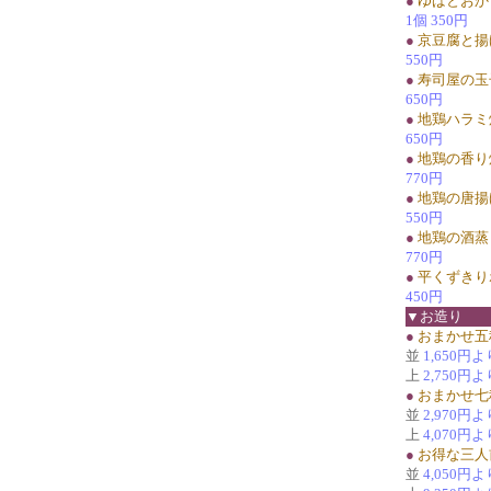
●
ゆばとおか
1個 350円
●
京豆腐と揚
550円
●
寿司屋の玉
650円
●
地鶏ハラミ
650円
●
地鶏の香り
770円
●
地鶏の唐揚
550円
●
地鶏の酒蒸
770円
●
平くずきり
450円
▼お造り
●
おまかせ五
並
1,650円よ
上
2,750円よ
●
おまかせ七
並
2,970円よ
上
4,070円よ
●
お得な三人
並
4,050円よ