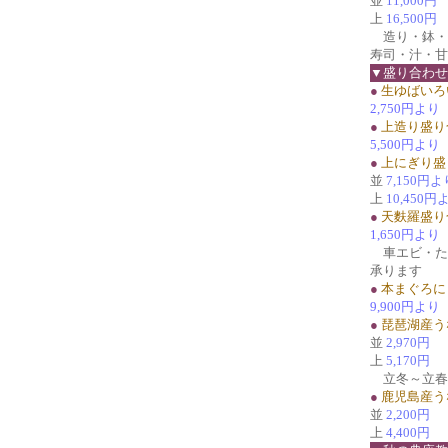
並
11,000円
上
16,500円
造り・鉢・
寿司・汁・甘
▼盛り合わせ
●
生ゆばいろ
2,750円より
●
上造り盛り
5,500円より
●
上にぎり盛
並
7,150円よ
上
10,450円
●
天麩羅盛り
1,650円より
車エビ・た
承ります
●
本まぐろに
9,900円より
●
琵琶湖産う
並
2,970円
上
5,170円
立冬～立春
●
鹿児島産う
並
2,200円
上
4,400円