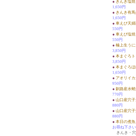
●
きんき塩焼
1,650円
●
きんき有馬
1,650円
●
車えび天婦
550円
●
車えび塩焼
550円
●
極上生うに
3,850円
●
本まぐろト
3,850円
●
本まぐろほ
1,650円
●
アオリイカ
950円
●
釧路産水蛸
770円
●
山口産穴子
880円
●
山口産穴子
880円
●
本日の煮魚
お尋ね下さい
きんき・穴