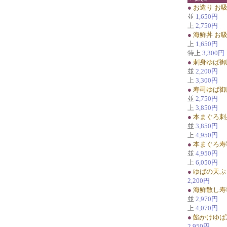
●
お造り お
並
1,650円
上
2,750円
●
海鮮丼 お
上
1,650円
特上
3,300円
●
刺身ゆば御
並
2,200円
上
3,300円
●
寿司ゆば御
並
2,750円
上
3,850円
●
本まぐろ刺
並
3,850円
上
4,950円
●
本まぐろ寿
並
4,950円
上
6,050円
●
ゆばの天ぷ
2,200円
●
海鮮散し寿
並
2,970円
上
4,070円
●
餡かけゆば
2,950円