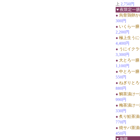
上
2,750円
▼夜限定一膳
●
烏骨鶏卵か
300円
●
いくら一膳
2,200円
●
極上生うに
4,400円
●
うにイクラ
3,300円
●
大とろ一膳
1,100円
●
中とろ一膳
550円
●
ねぎりとろ
880円
●
鯛茶漬け一
990円
●
梅茶漬け一
330円
●
炙り鮭茶漬
770円
●
焼サバ茶漬
450円
▼御膳