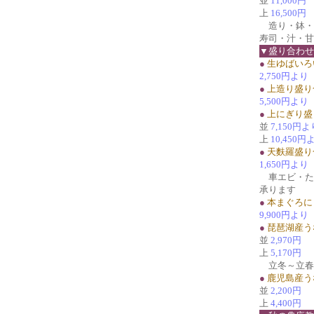
並
11,000円
上
16,500円
造り・鉢・
寿司・汁・甘
▼盛り合わせ
●
生ゆばいろ
2,750円より
●
上造り盛り
5,500円より
●
上にぎり盛
並
7,150円よ
上
10,450円
●
天麩羅盛り
1,650円より
車エビ・た
承ります
●
本まぐろに
9,900円より
●
琵琶湖産う
並
2,970円
上
5,170円
立冬～立春
●
鹿児島産う
並
2,200円
上
4,400円