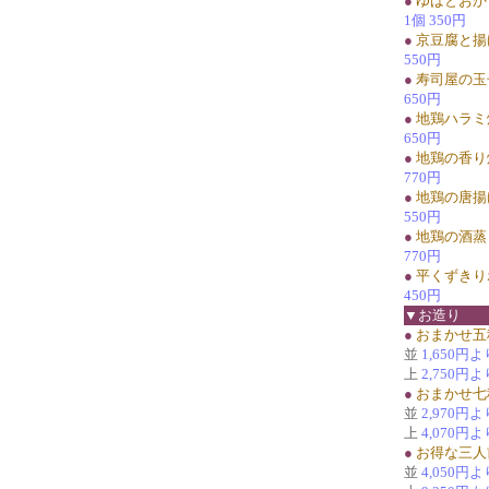
●
ゆばとおか
1個 350円
●
京豆腐と揚
550円
●
寿司屋の玉
650円
●
地鶏ハラミ
650円
●
地鶏の香り
770円
●
地鶏の唐揚
550円
●
地鶏の酒蒸
770円
●
平くずきり
450円
▼お造り
●
おまかせ五
並
1,650円よ
上
2,750円よ
●
おまかせ七
並
2,970円よ
上
4,070円よ
●
お得な三人
並
4,050円よ