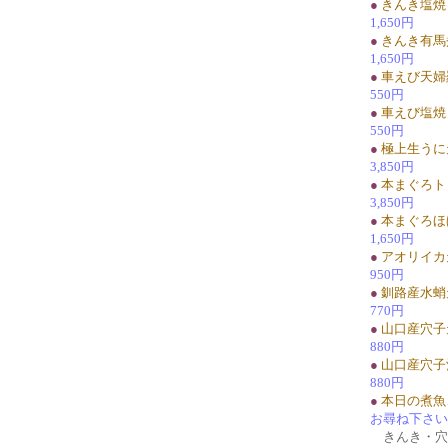
●
きんき塩焼
1,650円
●
きんき有馬
1,650円
●
車えび天婦
550円
●
車えび塩焼
550円
●
極上生うに
3,850円
●
本まぐろト
3,850円
●
本まぐろほ
1,650円
●
アオリイカ
950円
●
釧路産水蛸
770円
●
山口産穴子
880円
●
山口産穴子
880円
●
本日の煮魚
お尋ね下さい
きんき・穴