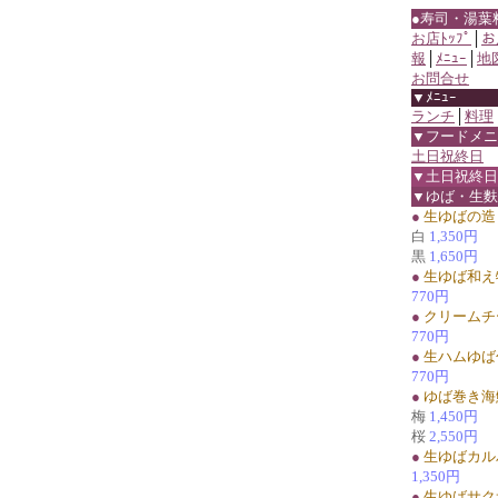
●寿司・湯葉
お店ﾄｯﾌﾟ
│
お
報
│
ﾒﾆｭｰ
│
地
お問合せ
▼ﾒﾆｭｰ
ランチ
│
料理
▼フードメニ
土日祝終日
▼土日祝終日
▼ゆば・生麩
●
生ゆばの造
白
1,350円
黒
1,650円
●
生ゆば和え
770円
●
クリームチ
770円
●
生ハムゆば
770円
●
ゆば巻き海
梅
1,450円
桜
2,550円
●
生ゆばカル
1,350円
●
生ゆばサク