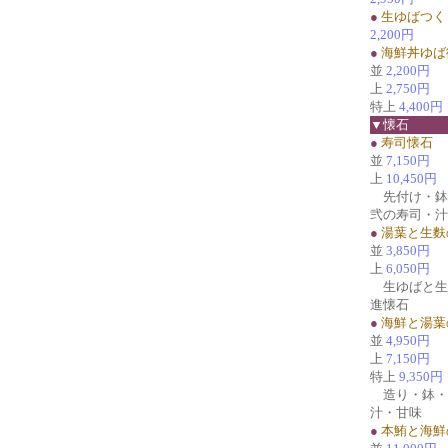
●
生ゆばつく
2,200円
●
海鮮丼ゆば
並
2,200円
上
2,750円
特上
4,400円
▼懐石
●
寿司懐石
並
7,150円
上
10,450円
先付け・鉢
弐の寿司・汁
●
湯葉と生麩
並
3,850円
上
6,050円
生ゆばと生
進懐石
●
海鮮と湯葉
並
4,950円
上
7,150円
特上
9,350円
造り・鉢・
汁・甘味
●
本鮪と海鮮