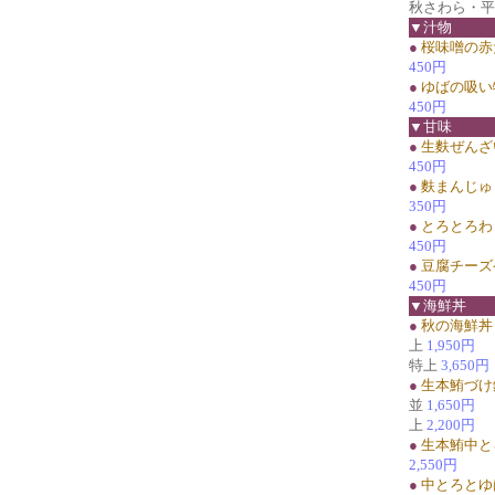
秋さわら・平
▼汁物
●
桜味噌の赤
450円
●
ゆばの吸い
450円
▼甘味
●
生麩ぜんざ
450円
●
麩まんじゅ
350円
●
とろとろわ
450円
●
豆腐チーズ
450円
▼海鮮丼
●
秋の海鮮丼
上
1,950円
特上
3,650円
●
生本鮪づけ
並
1,650円
上
2,200円
●
生本鮪中と
2,550円
●
中とろとゆ