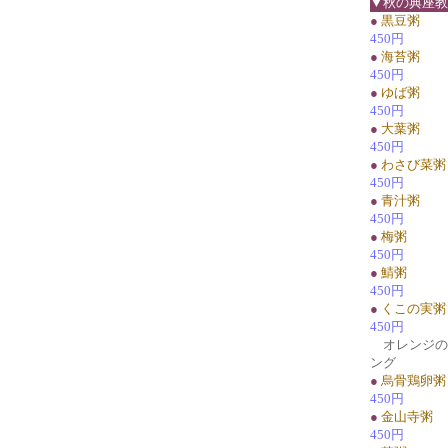
▼秋の典座教
●
黒豆粥
450円
●
海苔粥
450円
●
ゆば粥
450円
●
大葉粥
450円
●
わさび菜粥
450円
●
青汁粥
450円
●
梅粥
450円
●
鯖粥
450円
●
くこの実粥
450円
オレンジの1
ング
●
烏骨鶏卵粥
450円
●
金山寺粥
450円