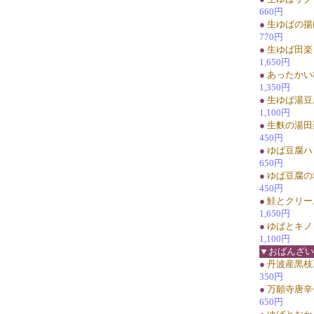
660円
●
生ゆばの揚
770円
●
生ゆば田楽
1,650円
●
あったかい
1,350円
●
生ゆば湯豆
1,100円
●
生麩の湯田
450円
●
ゆば豆腐ハ
650円
●
ゆば豆腐の
450円
●
鮭とクリー
1,650円
●
ゆばとキノ
1,100円
▼おばんざい
●
丹波産黒枝
350円
●
万願寺唐辛
650円