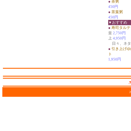
●
茶粥
450円
●
茶葉粥
450円
▼おすすめ
●
寿司タルテ
並
2,750円
上
4,950円
日々、ネタ
●
引き上げゆ
ト
1,950円
2