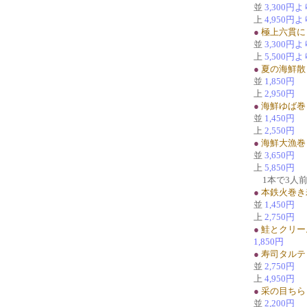
並
3,300円よ
上
4,950円よ
●
極上六貫に
並
3,300円よ
上
5,500円よ
●
夏の海鮮散
並
1,850円
上
2,950円
●
海鮮ゆば巻
並
1,450円
上
2,550円
●
海鮮大漁巻
並
3,650円
上
5,850円
1本で3人
●
本鉄火巻き
並
1,450円
上
2,750円
●
鮭とクリー
1,850円
●
寿司タルテ
並
2,750円
上
4,950円
●
采の目ちら
並
2,200円