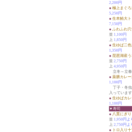
2,200円
●
極上まぐろ
5,250円
●
生本鮪大ト
7,150円
●
ふわふわ穴
並
1,100円
上
1,850円
●
生ゆば二色
1,350円
●
琵琶湖産う
並
2,750円
上
4,950円
立冬～立春
●
薬膳カレー
1,100円
丁子・冬虫
入っています
●
生ゆばカレ
1,100円
▼寿司
●
八貫にぎり
並
1,950円よ
上
2,750円よ
●
トロ入り十