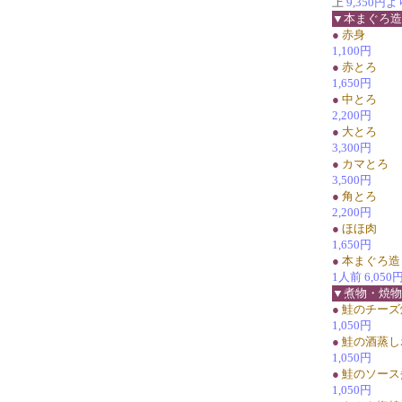
上
9,350円よ
▼本まぐろ造
●
赤身
1,100円
●
赤とろ
1,650円
●
中とろ
2,200円
●
大とろ
3,300円
●
カマとろ
3,500円
●
角とろ
2,200円
●
ほほ肉
1,650円
●
本まぐろ造
1人前 6,05
▼煮物・焼物
●
鮭のチーズ
1,050円
●
鮭の酒蒸し
1,050円
●
鮭のソース
1,050円