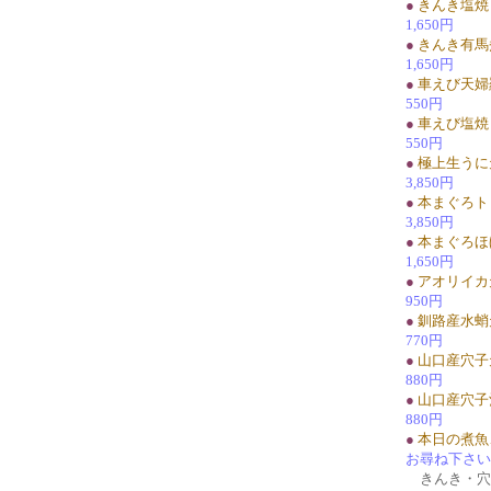
●
きんき塩焼
1,650円
●
きんき有馬
1,650円
●
車えび天婦
550円
●
車えび塩焼
550円
●
極上生うに
3,850円
●
本まぐろト
3,850円
●
本まぐろほ
1,650円
●
アオリイカ
950円
●
釧路産水蛸
770円
●
山口産穴子
880円
●
山口産穴子
880円
●
本日の煮魚
お尋ね下さい
きんき・穴