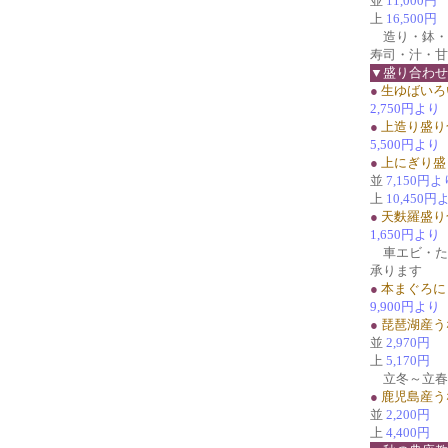
並
11,000円
上
16,500円
造り・鉢・
寿司・汁・甘
▼盛り合わせ
●
生ゆばいろ
2,750円より
●
上造り盛り
5,500円より
●
上にぎり盛
並
7,150円よ
上
10,450円
●
天麩羅盛り
1,650円より
車エビ・た
承ります
●
本まぐろに
9,900円より
●
琵琶湖産う
並
2,970円
上
5,170円
立冬～立春
●
鹿児島産う
並
2,200円
上
4,400円