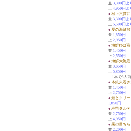
並
3,300円よ
上
4,950円よ
●
極上六貫に
並
3,300円よ
上
5,500円よ
●
夏の海鮮散
並
1,850円
上
2,950円
●
海鮮ゆば巻
並
1,450円
上
2,550円
●
海鮮大漁巻
並
3,650円
上
5,850円
1本で3人
●
本鉄火巻き
並
1,450円
上
2,750円
●
鮭とクリー
1,850円
●
寿司タルテ
並
2,750円
上
4,950円
●
采の目ちら
並
2,200円