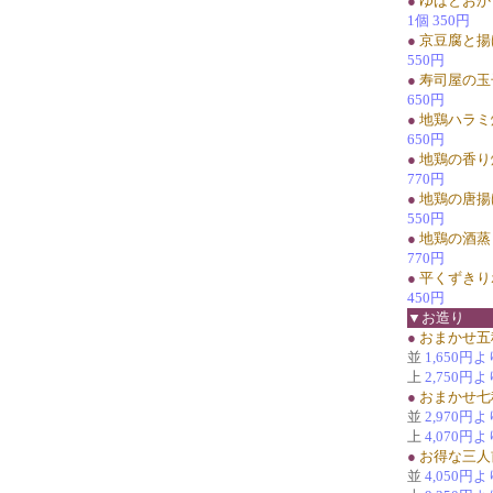
●
ゆばとおか
1個 350円
●
京豆腐と揚
550円
●
寿司屋の玉
650円
●
地鶏ハラミ
650円
●
地鶏の香り
770円
●
地鶏の唐揚
550円
●
地鶏の酒蒸
770円
●
平くずきり
450円
▼お造り
●
おまかせ五
並
1,650円よ
上
2,750円よ
●
おまかせ七
並
2,970円よ
上
4,070円よ
●
お得な三人
並
4,050円よ