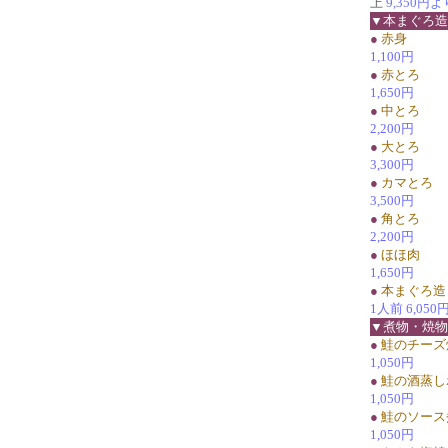
上
9,350円よ
▼本まぐろ造
●
赤身
1,100円
●
赤とろ
1,650円
●
中とろ
2,200円
●
大とろ
3,300円
●
カマとろ
3,500円
●
角とろ
2,200円
●
ほほ肉
1,650円
●
本まぐろ造
1人前 6,05
▼煮物・焼物
●
鮭のチーズ
1,050円
●
鮭の酒蒸し
1,050円
●
鮭のソース
1,050円