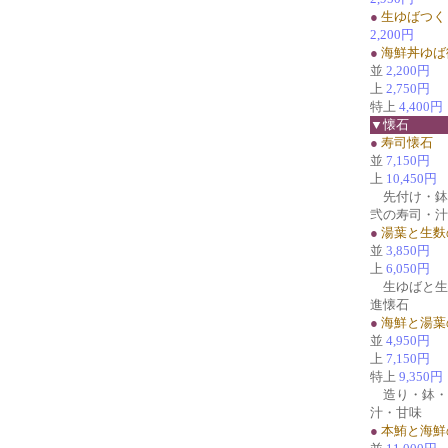
●
生ゆばつく
2,200円
●
海鮮丼ゆば
並
2,200円
上
2,750円
特上
4,400円
▼懐石
●
寿司懐石
並
7,150円
上
10,450円
先付け・鉢
弐の寿司・汁
●
湯葉と生麩
並
3,850円
上
6,050円
生ゆばと生
進懐石
●
海鮮と湯葉
並
4,950円
上
7,150円
特上
9,350円
造り・鉢・
汁・甘味
●
本鮪と海鮮