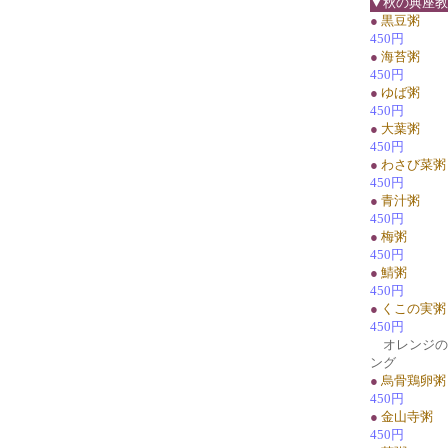
▼秋の典座教
●
黒豆粥
450円
●
海苔粥
450円
●
ゆば粥
450円
●
大葉粥
450円
●
わさび菜粥
450円
●
青汁粥
450円
●
梅粥
450円
●
鯖粥
450円
●
くこの実粥
450円
オレンジの1
ング
●
烏骨鶏卵粥
450円
●
金山寺粥
450円