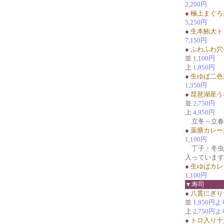
2,200円
●
極上まぐろ
5,250円
●
生本鮪大ト
7,150円
●
ふわふわ穴
並
1,100円
上
1,850円
●
生ゆば二色
1,350円
●
琵琶湖産う
並
2,750円
上
4,950円
立冬～立春
●
薬膳カレー
1,100円
丁子・冬虫
入っています
●
生ゆばカレ
1,100円
▼寿司
●
八貫にぎり
並
1,950円よ
上
2,750円よ
●
トロ入り十