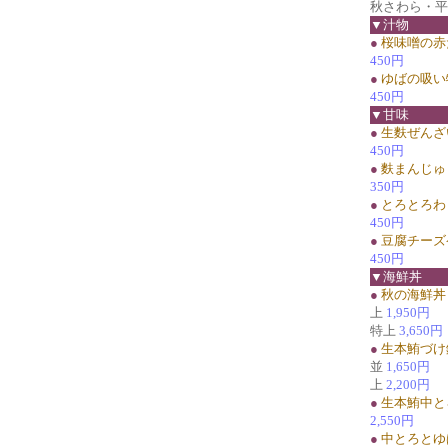
秋さわら・平
▼汁物
●
桜味噌の赤
450円
●
ゆばの吸い
450円
▼甘味
●
生麩ぜんざ
450円
●
麩まんじゅ
350円
●
とろとろわ
450円
●
豆腐チーズ
450円
▼海鮮丼
●
秋の海鮮丼
上
1,950円
特上
3,650円
●
生本鮪づけ
並
1,650円
上
2,200円
●
生本鮪中と
2,550円
●
中とろとゆ