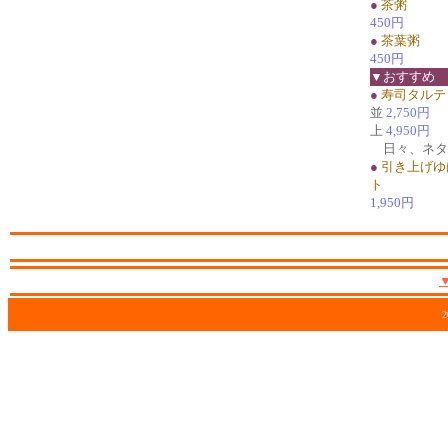
●
茶粥
450円
●
茶葉粥
450円
▼おすすめ
●
寿司タルテ
並
2,750円
上
4,950円
日々、ネタ
●
引き上げゆ
ト
1,950円
2