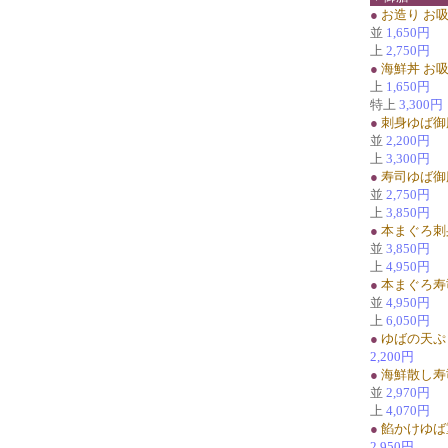
●
お造り お
並
1,650円
上
2,750円
●
海鮮丼 お
上
1,650円
特上
3,300円
●
刺身ゆば御
並
2,200円
上
3,300円
●
寿司ゆば御
並
2,750円
上
3,850円
●
本まぐろ刺
並
3,850円
上
4,950円
●
本まぐろ寿
並
4,950円
上
6,050円
●
ゆばの天ぷ
2,200円
●
海鮮散し寿
並
2,970円
上
4,070円
●
餡かけゆば
2,950円