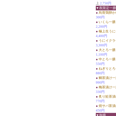
上
2,750円
▼夜限定一膳
●
烏骨鶏卵か
300円
●
いくら一膳
2,200円
●
極上生うに
4,400円
●
うにイクラ
3,300円
●
大とろ一膳
1,100円
●
中とろ一膳
550円
●
ねぎりとろ
880円
●
鯛茶漬け一
990円
●
梅茶漬け一
330円
●
炙り鮭茶漬
770円
●
焼サバ茶漬
450円
▼御膳