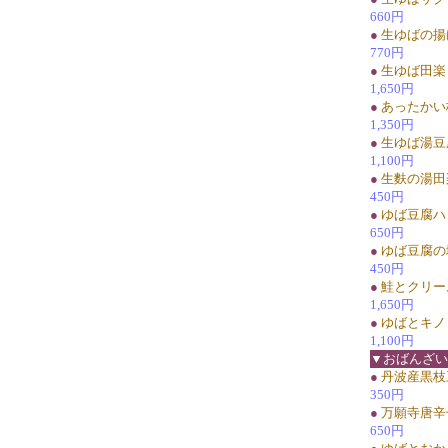
660円
●
生ゆばの揚
770円
●
生ゆば田楽
1,650円
●
あったかい
1,350円
●
生ゆば湯豆
1,100円
●
生麩の湯田
450円
●
ゆば豆腐ハ
650円
●
ゆば豆腐の
450円
●
鮭とクリー
1,650円
●
ゆばとキノ
1,100円
▼おばんざい
●
丹波産黒枝
350円
●
万願寺唐辛
650円