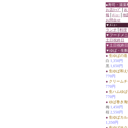
●寿司・湯葉
お店ﾄｯﾌﾟ
│
お
報
│
ﾒﾆｭｰ
│
地
お問合せ
▼ﾒﾆｭｰ
ランチ
│
料理
▼フードメニ
土日祝終日
▼土日祝終日
▼ゆば・生麩
●
生ゆばの造
白
1,350円
黒
1,650円
●
生ゆば和え
770円
●
クリームチ
770円
●
生ハムゆば
770円
●
ゆば巻き海
梅
1,450円
桜
2,550円
●
生ゆばカル
1,350円
●
生ゆばサク