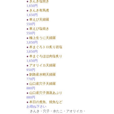
●
きんき塩焼き
1,650円
●
きんき有馬煮
1,650円
●
車えび天婦羅
550円
●
車えび塩焼き
550円
●
極上生うに天婦羅
3,850円
●
本まぐろトロ炙り岩塩
3,850円
●
本まぐろほほ肉塩炙り
1,650円
●
アオリイカ天婦羅
950円
●
釧路産水蛸天婦羅
770円
●
山口産穴子天婦羅
880円
●
山口産穴子酒蒸あぶり
880円
●
本日の煮魚、焼魚など
お尋ね下さい
きんき・穴子・水たこ・アオリイカ・