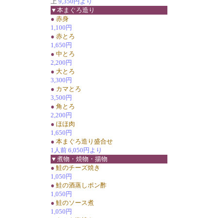
上
9,350円より
▼本まぐろ造り
●
赤身
1,100円
●
赤とろ
1,650円
●
中とろ
2,200円
●
大とろ
3,300円
●
カマとろ
3,500円
●
角とろ
2,200円
●
ほほ肉
1,650円
●
本まぐろ造り盛合せ
1人前 6,050円より
▼煮物・焼物・揚物
●
鮭のチーズ焼き
1,050円
●
鮭の酒蒸しポン酢
1,050円
●
鮭のソース煮
1,050円