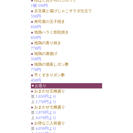
●
ゆばとおからのコロッケ
1個 350円
●
京豆腐と揚げじゃこサラダ仕立て
550円
●
寿司屋の玉子焼き
650円
●
地鶏ハラミ焙煎焼き
650円
●
地鶏の香り焼き
770円
●
地鶏の唐揚げ
550円
●
地鶏の酒蒸しポン酢
770円
●
平くずきりポン酢
450円
▼お造り
●
おまかせ五種盛り
並
1,650円より
上
2,750円より
●
おまかせ七種盛り
並
2,970円より
上
4,070円より
●
お得な三人前盛り
並
4,050円より