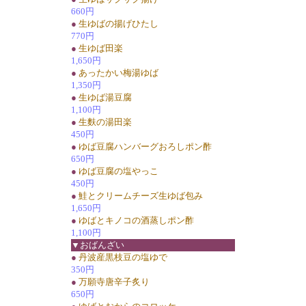
660円
●
生ゆばの揚げひたし
770円
●
生ゆば田楽
1,650円
●
あったかい梅湯ゆば
1,350円
●
生ゆば湯豆腐
1,100円
●
生麩の湯田楽
450円
●
ゆば豆腐ハンバーグおろしポン酢
650円
●
ゆば豆腐の塩やっこ
450円
●
鮭とクリームチーズ生ゆば包み
1,650円
●
ゆばとキノコの酒蒸しポン酢
1,100円
▼おばんざい
●
丹波産黒枝豆の塩ゆで
350円
●
万願寺唐辛子炙り
650円