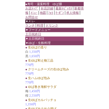
●寿司・湯葉料理 ゆば膳
お店ﾄｯﾌﾟ
│
お店詳細
│
最新ﾄﾋﾟｯｸｽ
│
新着情
報
│
ﾒﾆｭｰ
│
地図
│
ﾌｫﾄ
│
ｸｰﾎﾟﾝ
│
求人情報
│
お問合せ
▼ﾒﾆｭｰ
ランチ
│
料理
│
ドリンク
▼フードメニュー
土日祝終日
▼土日祝終日
▼ゆば・生麩料理
●
生ゆばの造り
白
1,350円
黒
1,650円
●
生ゆば和え物三品
770円
●
クリームチーズの生ゆば包み
770円
●
生ハムゆば包み
770円
●
ゆば巻き海鮮サラダ
梅
1,450円
桜
2,550円
●
生ゆばカルパッチョ
1,350円
●
生ゆばサクサク揚げ