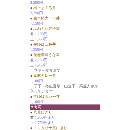
2,200円
●
極上まぐろ丼
5,250円
●
生本鮪大トロ丼
7,150円
●
ふわふわ穴子重
並
1,100円
上
1,850円
●
生ゆば二色丼
1,350円
●
琵琶湖産うな重
並
2,750円
上
4,950円
立冬～立春まで
●
薬膳カレー丼
1,100円
丁子・冬虫夏草・山査子・高麗人参が
入っています
●
生ゆばカレー丼
1,100円
▼寿司
●
八貫にぎり
並
1,950円より
上
2,750円より
●
トロ入り十貫にぎり