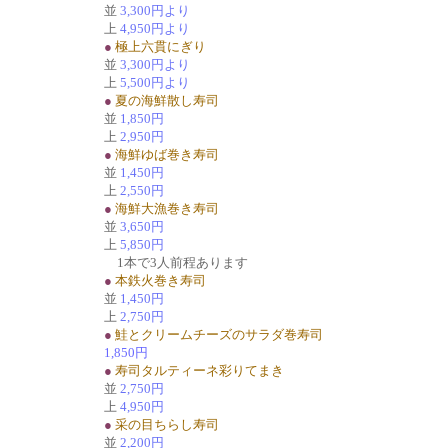
並
3,300円より
上
4,950円より
●
極上六貫にぎり
並
3,300円より
上
5,500円より
●
夏の海鮮散し寿司
並
1,850円
上
2,950円
●
海鮮ゆば巻き寿司
並
1,450円
上
2,550円
●
海鮮大漁巻き寿司
並
3,650円
上
5,850円
1本で3人前程あります
●
本鉄火巻き寿司
並
1,450円
上
2,750円
●
鮭とクリームチーズのサラダ巻寿司
1,850円
●
寿司タルティーネ彩りてまき
並
2,750円
上
4,950円
●
采の目ちらし寿司
並
2,200円