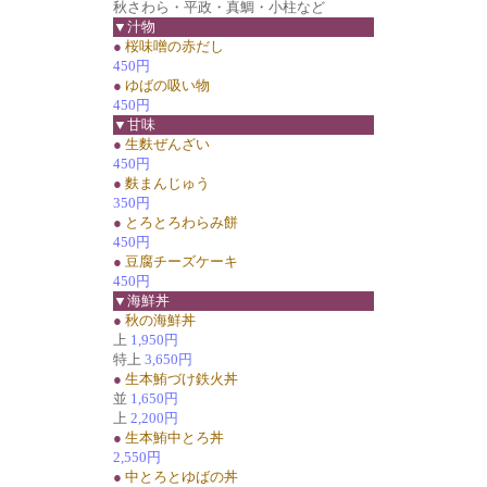
秋さわら・平政・真鯛・小柱など
▼汁物
●
桜味噌の赤だし
450円
●
ゆばの吸い物
450円
▼甘味
●
生麩ぜんざい
450円
●
麩まんじゅう
350円
●
とろとろわらみ餅
450円
●
豆腐チーズケーキ
450円
▼海鮮丼
●
秋の海鮮丼
上
1,950円
特上
3,650円
●
生本鮪づけ鉄火丼
並
1,650円
上
2,200円
●
生本鮪中とろ丼
2,550円
●
中とろとゆばの丼