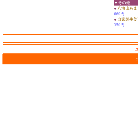
▼その他
●
八海山あま
660円
●
自家製生姜
350円
2