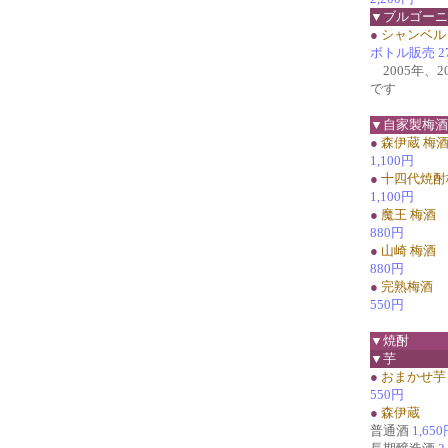
▼ブルゴーニ
●
シャンベルタ
ボトル販売 27,
2005年、2
です
▼自家製梅酒
●
森伊蔵 梅
1,100円
●
十四代焼酎
1,100円
●
魔王 梅酒
880円
●
山崎 梅酒
880円
●
完熟梅酒
550円
▼焼酎
▼芋
●
おまかせ芋
550円
●
森伊蔵
普通酒
1,65