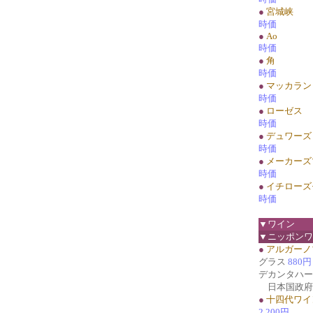
●
宮城峡
時価
●
Ao
時価
●
角
時価
●
マッカラン
時価
●
ローゼス
時価
●
デュワーズ
時価
●
メーカーズ
時価
●
イチローズ
時価
▼ワイン
▼ニッポンワ
●
アルガーノ
グラス
880円
デカンタハ
日本国政府
●
十四代ワイ
2,200円