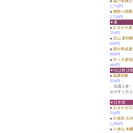
●
越乃寒梅古
2,750円
●
獺祭23焼酎
2,750円
▼麦
●
おまかせ麦
550円
●
宝山 麦焼
660円
●
国分熟成麦
990円
●
中々大麦焼
660円
▼ゆば膳 謹
●
薬膳焼酎
450円
高麗人参・
みやすく仕上
▼日本酒
●
おまかせ日
550円
●
久保田 大
2,200円
●
八海山 本