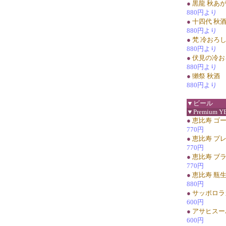
●
黒龍 秋あ
880円より
●
十四代 秋
880円より
●
梵 冷おろ
880円より
●
伏見の冷お
880円より
●
獺祭 秋酒
880円より
▼ビール
▼Premium Y
●
恵比寿 ゴ
770円
●
恵比寿 プ
770円
●
恵比寿 ブ
770円
●
恵比寿 瓶
880円
●
サッポロラ
600円
●
アサヒスー
600円