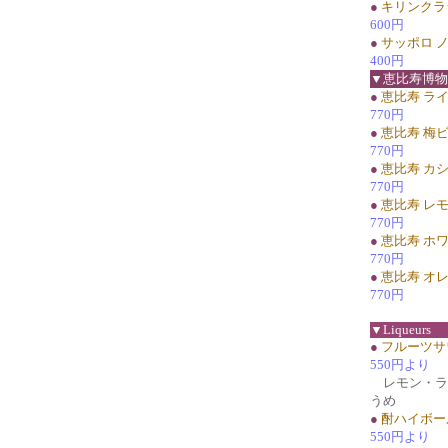
●
キリンクラ
600円
●
サッポロ ノ
400円
▼恵比寿博物
●
恵比寿 ラ
770円
●
恵比寿 梅
770円
●
恵比寿 カ
770円
●
恵比寿 レ
770円
●
恵比寿 ホ
770円
●
恵比寿 オ
770円
▼Liqueurs
●
フルーツサ
550円より
レモン・ラ
うめ
●
酎ハイボー
550円より