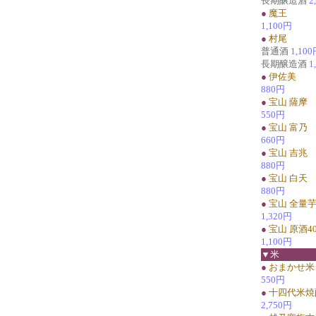
長期醸造酒
2
●
魔王
1,100円
●
村尾
普通酒
1,10
長期醸造酒
1
●
伊佐美
880円
●
宝山 薩摩
550円
●
宝山 富乃
660円
●
宝山 吉兆
880円
●
宝山 白天
880円
●
宝山 全量
1,320円
●
宝山 原酒4
1,100円
▼米
●
おまかせ米
550円
●
十四代米焼
2,750円