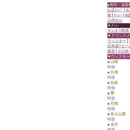
●寿司・湯葉
お店ﾄｯﾌﾟ
│
お
報
│
ﾒﾆｭｰ
│
地
お問合せ
▼ﾒﾆｭｰ
ランチ
│
料理
▼ドリンクメ
ウィスキー
│
日本酒
│
ビー
膳茶
│
その他
▼ウィスキー
●
山崎
時価
●
白洲
時価
●
知多
時価
●
響
時価
●
竹鶴
時価
●
富士山麓
時価
●
余市
時価