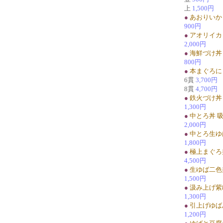
上
1,500円
●
あおりいか
900円
●
アオリイカ
2,000円
●
海鮮づけ丼
800円
●
本まぐろに
6貫
3,700円
8貫
4,700円
●
鉄火づけ丼
1,300円
●
中とろ丼 
2,000円
●
中とろ生ゆ
1,800円
●
極上まぐろ
4,500円
●
生ゆば二色
1,500円
●
汲み上げ紫
1,300円
●
引上げゆば
1,200円