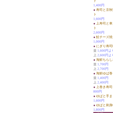
ト
1,400円
●
寿司と京秋
ト
1,600円
●
上寿司と車
ト
2,600円
●
鮭チーズ焼
1,000円
●
にぎり寿司
並
1,600円よ
上
2,600円よ
●
海鮮ちらし
並
1,700円
上
2,700円
●
海鮮ゆば巻
並
1,400円
上
2,400円
●
上巻き寿司
800円
●
ゆばと手ま
1,600円
●
ゆばと刺身
1,800円