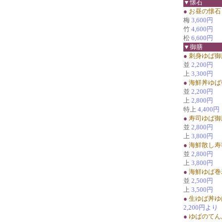
▼懐石
●
お昼の懐石
梅
3,600円
竹
4,600円
松
6,600円
▼御膳
●
刺身ゆば御
並
2,200円
上
3,300円
●
海鮮丼ゆば
並
2,200円
上
2,800円
特上
4,400円
●
寿司ゆば御
並
2,800円
上
3,800円
●
海鮮散し寿
並
2,800円
上
3,800円
●
海鮮ゆば巻
並
2,500円
上
3,500円
●
生ゆば丼ゆ
2,200円より
●
ゆばのてん