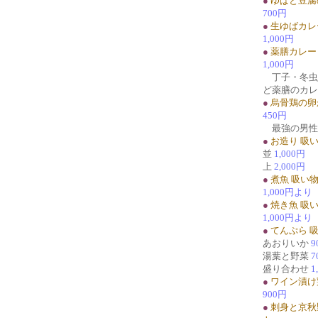
●
ゆばと豆腐
700円
●
生ゆばカレ
1,000円
●
薬膳カレー
1,000円
丁子・冬虫
ど薬膳のカレ
●
烏骨鶏の卵
450円
最強の男性
●
お造り 吸
並
1,000円
上
2,000円
●
煮魚 吸い
1,000円より
●
焼き魚 吸
1,000円より
●
てんぷら 
あおりいか
9
湯葉と野菜
7
盛り合わせ
1
●
ワイン漬け
900円
●
刺身と京秋