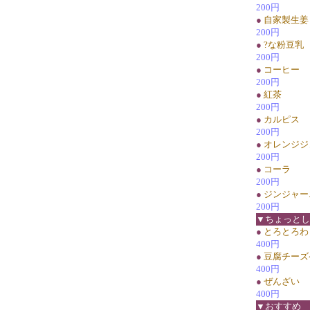
200円
●
自家製生姜
200円
●
?な粉豆乳
200円
●
コーヒー
200円
●
紅茶
200円
●
カルピス
200円
●
オレンジジ
200円
●
コーラ
200円
●
ジンジャー
200円
▼ちょっとし
●
とろとろわ
400円
●
豆腐チーズ
400円
●
ぜんざい
400円
▼おすすめ