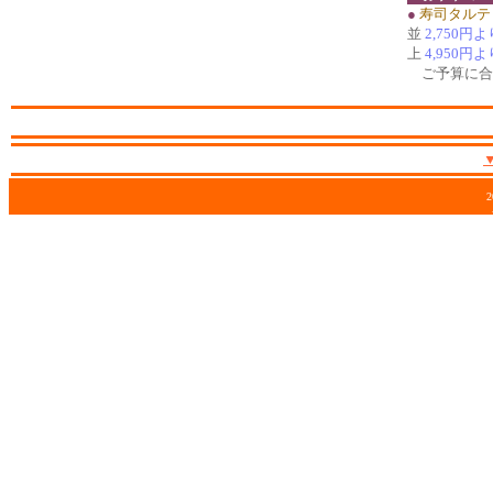
●
寿司タルテ
並
2,750円よ
上
4,950円よ
ご予算に合
2