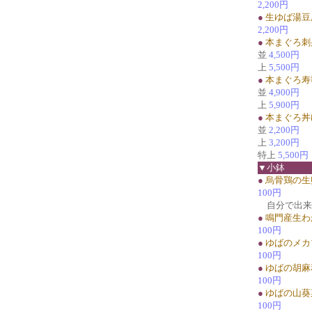
2,200円
●
生ゆば湯豆
2,200円
●
本まぐろ刺
並
4,500円
上
5,500円
●
本まぐろ寿
並
4,900円
上
5,900円
●
本まぐろ丼
並
2,200円
上
3,200円
特上
5,500円
▼小鉢
●
烏骨鶏の生
100円
自分で出来
●
鳴門産生わ
100円
●
ゆばのメカ
100円
●
ゆばの胡麻
100円
●
ゆばの山葵
100円