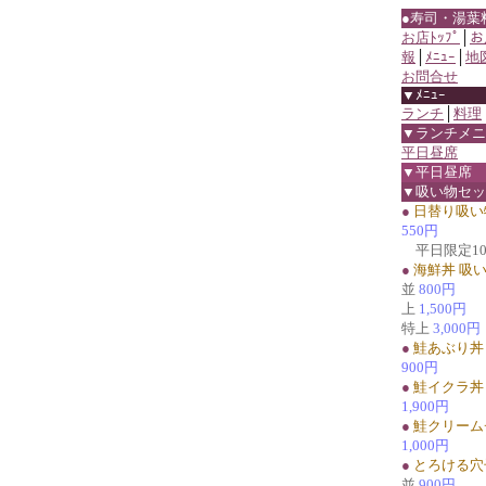
●寿司・湯葉
お店ﾄｯﾌﾟ
│
お
報
│
ﾒﾆｭｰ
│
地
お問合せ
▼ﾒﾆｭｰ
ランチ
│
料理
▼ランチメニ
平日昼席
▼平日昼席
▼吸い物セッ
●
日替り吸い
550円
平日限定1
●
海鮮丼 吸
並
800円
上
1,500円
特上
3,000円
●
鮭あぶり丼
900円
●
鮭イクラ丼
1,900円
●
鮭クリーム
1,000円
●
とろける穴
並
900円