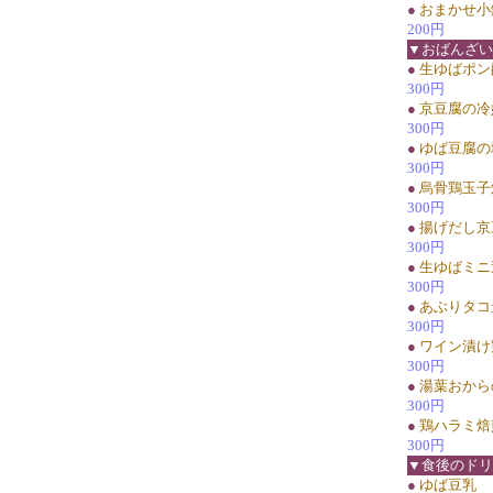
●
おまかせ小
200円
▼おばんざい
●
生ゆばポン
300円
●
京豆腐の冷
300円
●
ゆば豆腐の
300円
●
烏骨鶏玉子
300円
●
揚げだし京
300円
●
生ゆばミニ
300円
●
あぶりタコ天
300円
●
ワイン漬け
300円
●
湯葉おから
300円
●
鶏ハラミ焙
300円
▼食後のドリ
●
ゆば豆乳