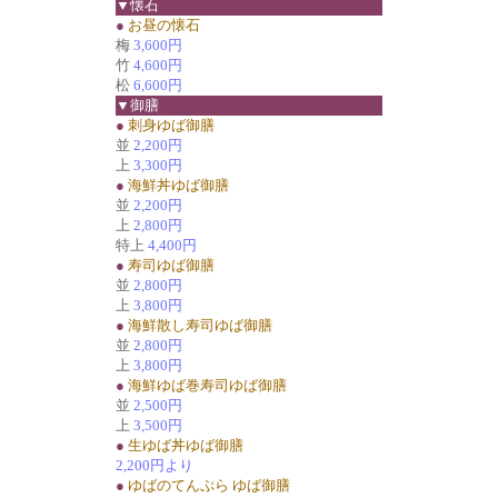
▼懐石
●
お昼の懐石
梅
3,600円
竹
4,600円
松
6,600円
▼御膳
●
刺身ゆば御膳
並
2,200円
上
3,300円
●
海鮮丼ゆば御膳
並
2,200円
上
2,800円
特上
4,400円
●
寿司ゆば御膳
並
2,800円
上
3,800円
●
海鮮散し寿司ゆば御膳
並
2,800円
上
3,800円
●
海鮮ゆば巻寿司ゆば御膳
並
2,500円
上
3,500円
●
生ゆば丼ゆば御膳
2,200円より
●
ゆばのてんぷら ゆば御膳