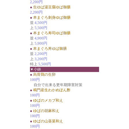
2,200円
●
生ゆば湯豆腐ゆば御膳
2,200円
●
本まぐろ刺身ゆば御膳
並
4,500円
上
5,500円
●
本まぐろ寿司ゆば御膳
並
4,900円
上
5,900円
●
本まぐろ丼ゆば御膳
並
2,200円
上
3,200円
特上
5,500円
▼小鉢
●
烏骨鶏の生卵
100円
自分で出来る更年期障害対策
●
鳴門産生わかめぽん酢
100円
●
ゆばのメカブ和え
100円
●
ゆばの胡麻和え
100円
●
ゆばの山葵菜和え
100円