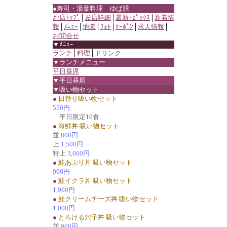
●寿司・湯葉料理 ゆば膳
お店ﾄｯﾌﾟ
│
お店詳細
│
最新ﾄﾋﾟｯｸｽ
│
新着情
報
│
ﾒﾆｭｰ
│
地図
│
ﾌｫﾄ
│
ｸｰﾎﾟﾝ
│
求人情報
│
お問合せ
▼ﾒﾆｭｰ
ランチ
│
料理
│
ドリンク
▼ランチメニュー
平日昼席
▼平日昼席
▼吸い物セット
●
日替り吸い物セット
550円
平日限定10食
●
海鮮丼 吸い物セット
並
800円
上
1,500円
特上
3,000円
●
鮭あぶり丼 吸い物セット
900円
●
鮭イクラ丼 吸い物セット
1,900円
●
鮭クリームチーズ丼 吸い物セット
1,000円
●
とろける穴子丼 吸い物セット
並
900円