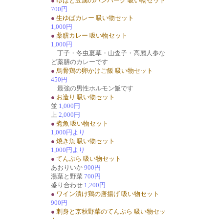
●
ゆばと豆腐のハンバーグ 吸い物セット
700円
●
生ゆばカレー 吸い物セット
1,000円
●
薬膳カレー 吸い物セット
1,000円
丁子・冬虫夏草・山査子・高麗人参な
ど薬膳のカレーです
●
烏骨鶏の卵かけご飯 吸い物セット
450円
最強の男性ホルモン飯です
●
お造り 吸い物セット
並
1,000円
上
2,000円
●
煮魚 吸い物セット
1,000円より
●
焼き魚 吸い物セット
1,000円より
●
てんぷら 吸い物セット
あおりいか
900円
湯葉と野菜
700円
盛り合わせ
1,200円
●
ワイン漬け鶏の唐揚げ 吸い物セット
900円
●
刺身と京秋野菜のてんぷら 吸い物セッ