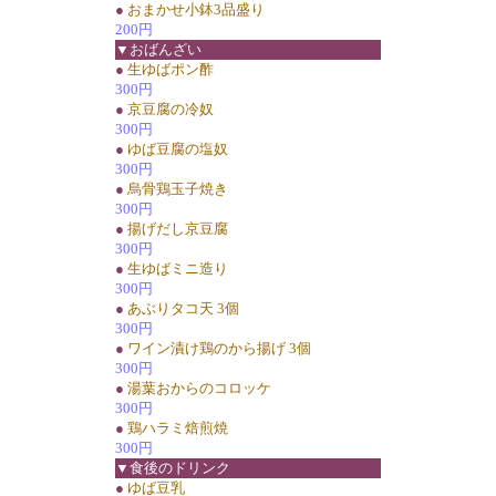
●
おまかせ小鉢3品盛り
200円
▼おばんざい
●
生ゆばポン酢
300円
●
京豆腐の冷奴
300円
●
ゆば豆腐の塩奴
300円
●
烏骨鶏玉子焼き
300円
●
揚げだし京豆腐
300円
●
生ゆばミニ造り
300円
●
あぶりタコ天 3個
300円
●
ワイン漬け鶏のから揚げ 3個
300円
●
湯葉おからのコロッケ
300円
●
鶏ハラミ焙煎焼
300円
▼食後のドリンク
●
ゆば豆乳