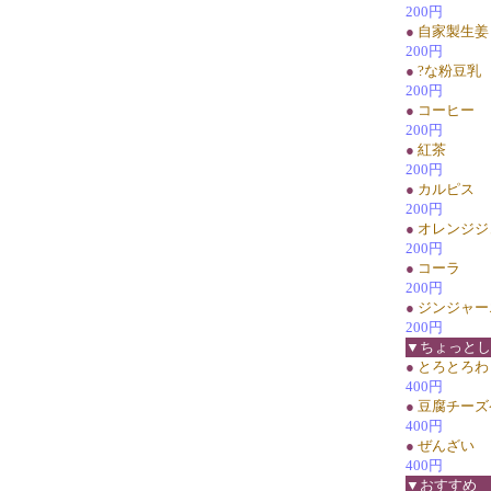
200円
●
自家製生姜
200円
●
?な粉豆乳
200円
●
コーヒー
200円
●
紅茶
200円
●
カルピス
200円
●
オレンジジ
200円
●
コーラ
200円
●
ジンジャー
200円
▼ちょっとし
●
とろとろわ
400円
●
豆腐チーズ
400円
●
ぜんざい
400円
▼おすすめ