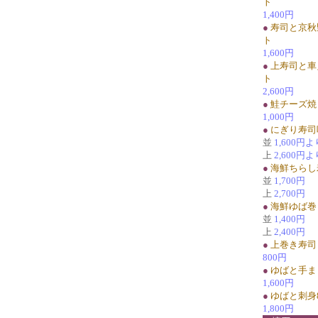
ト
1,400円
●
寿司と京秋
ト
1,600円
●
上寿司と車
ト
2,600円
●
鮭チーズ焼
1,000円
●
にぎり寿司
並
1,600円よ
上
2,600円よ
●
海鮮ちらし
並
1,700円
上
2,700円
●
海鮮ゆば巻
並
1,400円
上
2,400円
●
上巻き寿司
800円
●
ゆばと手ま
1,600円
●
ゆばと刺身
1,800円