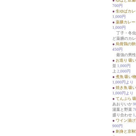
●
ゆばと豆腐
700円
●
生ゆばカレ
1,000円
●
薬膳カレー
1,000円
丁子・冬虫
ど薬膳のカレ
●
烏骨鶏の卵
450円
最強の男性
●
お造り 吸
並
1,000円
上
2,000円
●
煮魚 吸い
1,000円より
●
焼き魚 吸
1,000円より
●
てんぷら 
あおりいか
9
湯葉と野菜
7
盛り合わせ
1
●
ワイン漬け
900円
●
刺身と京秋