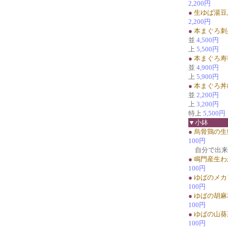
2,200円
●
生ゆば湯豆
2,200円
●
本まぐろ刺
並
4,500円
上
5,500円
●
本まぐろ寿
並
4,900円
上
5,900円
●
本まぐろ丼
並
2,200円
上
3,200円
特上
5,500円
▼小鉢
●
烏骨鶏の生
100円
自分で出来
●
鳴門産生わ
100円
●
ゆばのメカ
100円
●
ゆばの胡麻
100円
●
ゆばの山葵
100円