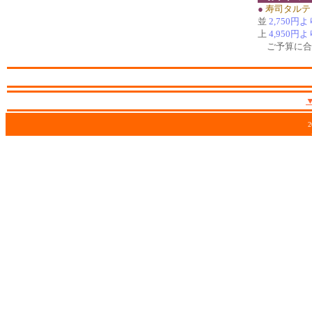
●
寿司タルテ
並
2,750円よ
上
4,950円よ
ご予算に合
2