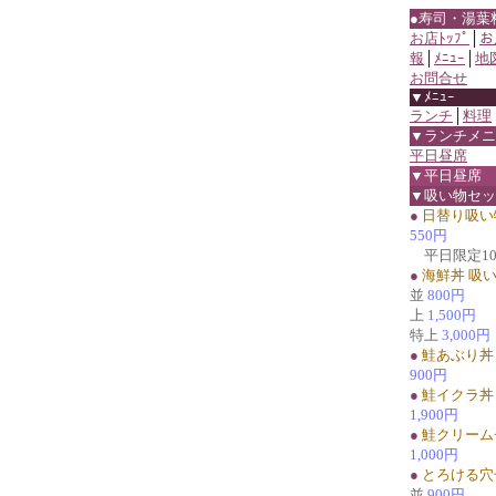
●寿司・湯葉
お店ﾄｯﾌﾟ
│
お
報
│
ﾒﾆｭｰ
│
地
お問合せ
▼ﾒﾆｭｰ
ランチ
│
料理
▼ランチメニ
平日昼席
▼平日昼席
▼吸い物セッ
●
日替り吸い
550円
平日限定1
●
海鮮丼 吸
並
800円
上
1,500円
特上
3,000円
●
鮭あぶり丼
900円
●
鮭イクラ丼
1,900円
●
鮭クリーム
1,000円
●
とろける穴
並
900円