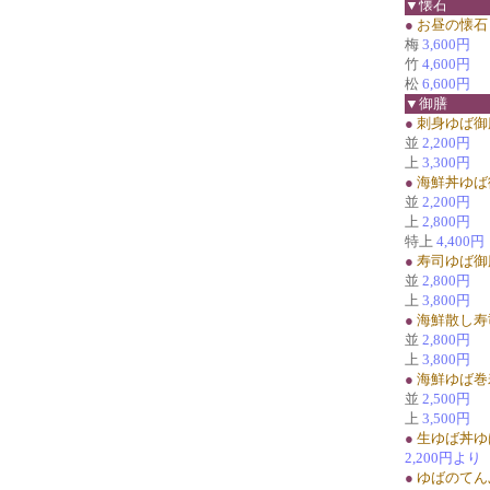
▼懐石
●
お昼の懐石
梅
3,600円
竹
4,600円
松
6,600円
▼御膳
●
刺身ゆば御
並
2,200円
上
3,300円
●
海鮮丼ゆば
並
2,200円
上
2,800円
特上
4,400円
●
寿司ゆば御
並
2,800円
上
3,800円
●
海鮮散し寿
並
2,800円
上
3,800円
●
海鮮ゆば巻
並
2,500円
上
3,500円
●
生ゆば丼ゆ
2,200円より
●
ゆばのてん