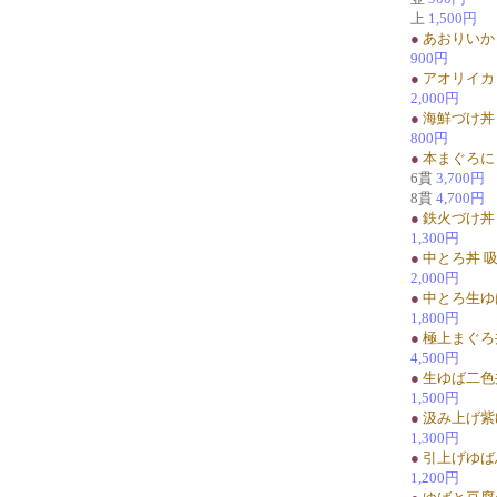
上
1,500円
●
あおりいか
900円
●
アオリイカ
2,000円
●
海鮮づけ丼
800円
●
本まぐろに
6貫
3,700円
8貫
4,700円
●
鉄火づけ丼
1,300円
●
中とろ丼 
2,000円
●
中とろ生ゆ
1,800円
●
極上まぐろ
4,500円
●
生ゆば二色
1,500円
●
汲み上げ紫
1,300円
●
引上げゆば
1,200円