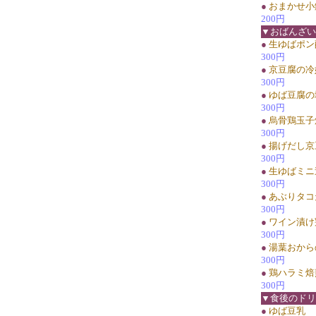
●
おまかせ小
200円
▼おばんざい
●
生ゆばポン
300円
●
京豆腐の冷
300円
●
ゆば豆腐の
300円
●
烏骨鶏玉子
300円
●
揚げだし京
300円
●
生ゆばミニ
300円
●
あぶりタコ天
300円
●
ワイン漬け
300円
●
湯葉おから
300円
●
鶏ハラミ焙
300円
▼食後のドリ
●
ゆば豆乳