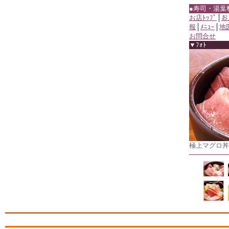
●寿司・湯葉
お店ﾄｯﾌﾟ
│
お
報
│
ﾒﾆｭｰ
│
地
お問合せ
▼ﾌｫﾄ
極上マグロ丼