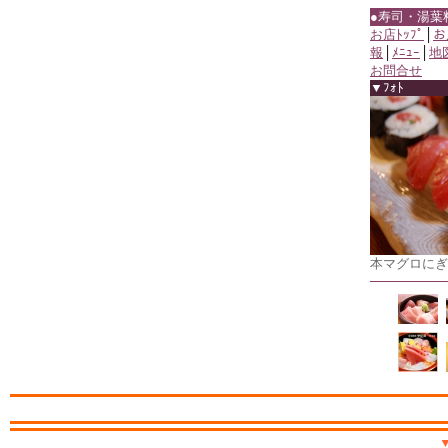
●寿司・湯葉
お店ﾄｯﾌﾟ
│
お
報
│
ﾒﾆｭｰ
│
地
お問合せ
▼ﾌｫﾄ
本マグロにぎ