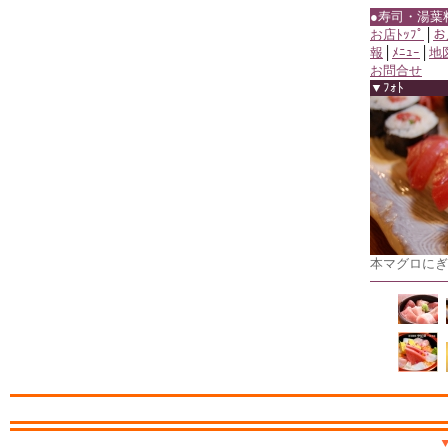
●寿司・湯葉
お店ﾄｯﾌﾟ
│
お
報
│
ﾒﾆｭｰ
│
地
お問合せ
▼ﾌｫﾄ
本マグロにぎ