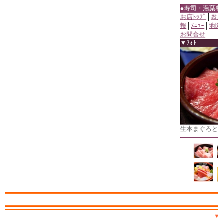
●寿司・湯葉
お店ﾄｯﾌﾟ
│
お
報
│
ﾒﾆｭｰ
│
地
お問合せ
▼ﾌｫﾄ
生本まぐろと