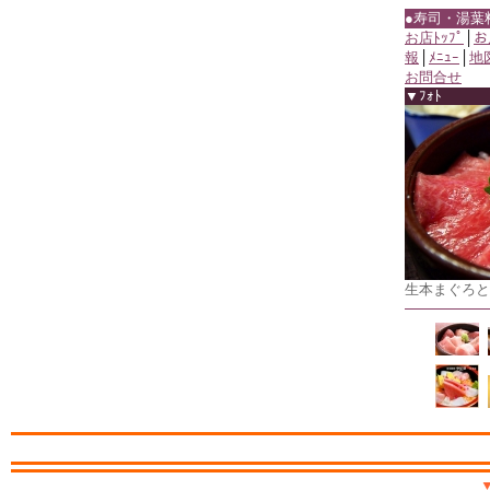
●寿司・湯葉
お店ﾄｯﾌﾟ
│
お
報
│
ﾒﾆｭｰ
│
地
お問合せ
▼ﾌｫﾄ
生本まぐろと