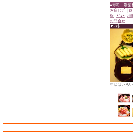
●寿司・湯葉
お店ﾄｯﾌﾟ
│
お
報
│
ﾒﾆｭｰ
│
地
お問合せ
▼ﾌｫﾄ
生ゆばいろい