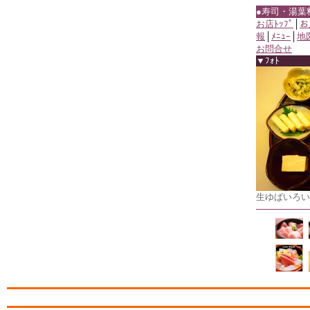
●寿司・湯葉
お店ﾄｯﾌﾟ
│
お
報
│
ﾒﾆｭｰ
│
地
お問合せ
▼ﾌｫﾄ
生ゆばいろい