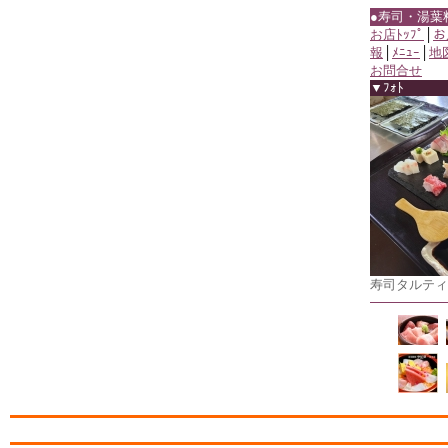
●寿司・湯葉
お店ﾄｯﾌﾟ
│
お
報
│
ﾒﾆｭｰ
│
地
お問合せ
▼ﾌｫﾄ
寿司タルティ