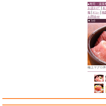
●寿司・湯葉
お店ﾄｯﾌﾟ
│
お
報
│
ﾒﾆｭｰ
│
地
お問合せ
▼ﾌｫﾄ
極上マグロ丼