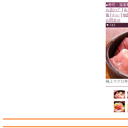
●寿司・湯葉
お店ﾄｯﾌﾟ
│
お
報
│
ﾒﾆｭｰ
│
地
お問合せ
▼ﾌｫﾄ
極上マグロ丼