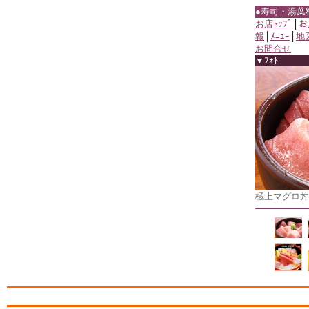
●寿司・湯葉
お店ﾄｯﾌﾟ
│
お
報
│
ﾒﾆｭｰ
│
地
お問合せ
▼ﾌｫﾄ
極上マグロ丼