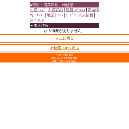
●寿司・湯葉料理 ゆば膳
お店ﾄｯﾌﾟ
│
お店詳細
│
最新ﾄﾋﾟｯｸｽ
│
新着情
報
│
ﾒﾆｭｰ
│
地図
│
ﾌｫﾄ
│
ｸｰﾎﾟﾝ
│
求人情報
│
お問合せ
▼求人情報
求人情報がありません。
▲
上に戻る
▼
喰蔵TOPへ戻る
Copyright (C)
2005-2018 ku-zou.com.
All Rights Reserved.