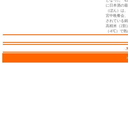
となった「石
に日本酒の最
（ぼん）は、
宮中晩餐会、
されている銘
高精米（2割
（-8℃）で
2