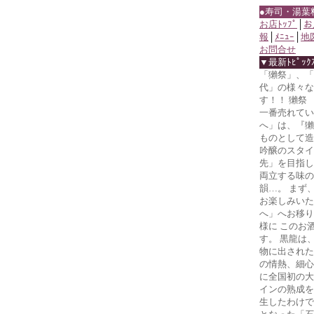
●寿司・湯葉
お店ﾄｯﾌﾟ
│
お
報
│
ﾒﾆｭｰ
│
地
お問合せ
▼最新ﾄﾋﾟｯｸ
「獺祭」、「
代」の様々な
す！！ 獺祭
一番売れてい
へ」は、『獺
ものとして造
吟醸のスタイ
先」を目指し
両立する味の
韻…。 まず
お楽しみいた
へ」へお移り
様に このお
す。 黒龍は
物に出された
の情熱、細心
に全国初の大
インの熟成を
生したわけで