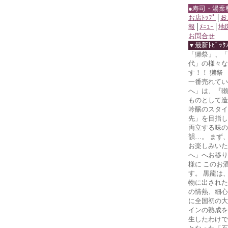
●寿司・湯葉
お店ﾄｯﾌﾟ
│
お
報
│
ﾒﾆｭｰ
│
地
お問合せ
▼最新ﾄﾋﾟｯｸ
「獺祭」、「
代」の様々な
す！！ 獺祭
一番売れてい
へ」は、『獺
ものとして造
吟醸のスタイ
先」を目指し
両立する味の
韻…。 まず
お楽しみいた
へ」へお移り
様に このお
す。 黒龍は
物に出された
の情熱、細心
に全国初の大
インの熟成を
生したわけで