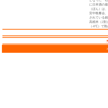
となった「石
に日本酒の最
（ぼん）は、
宮中晩餐会、
されている銘
高精米（2割
（-8℃）で
2