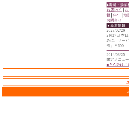
●寿司・湯葉
お店ﾄｯﾌﾟ
│
お
報
│
ﾒﾆｭｰ
│
地
お問合せ
▼新着情報
2023/02/26
2月27日 
みに、サービ
煮」￥600-
2014/03/25
限定メニュー
■ＰＣ版はこ
2