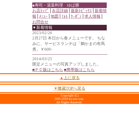
●寿司・湯葉料理 ゆば膳
お店ﾄｯﾌﾟ
│
お店詳細
│
最新ﾄﾋﾟｯｸｽ
│
新着情
報
│
ﾒﾆｭｰ
│
地図
│
ﾌｫﾄ
│
ｸｰﾎﾟﾝ
│
求人情報
│
お問合せ
▼新着情報
2023/02/26
2月27日 本日から春メニューです。 ちな
みに、サービスランチは「鯛かまの有馬
煮」￥600-
2014/03/25
限定メニューの写真アップしました。
■ＰＣ版はこちら
■携帯版はこちら
▲
上に戻る
▼
喰蔵TOPへ戻る
Copyright (C)
2005-2018 ku-zou.com.
All Rights Reserved.