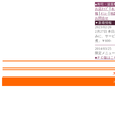
●寿司・湯葉
お店ﾄｯﾌﾟ
│
お
報
│
ﾒﾆｭｰ
│
地
お問合せ
▼新着情報
2023/02/26
2月27日 
みに、サービ
煮」￥600-
2014/03/25
限定メニュー
■ＰＣ版はこ
2