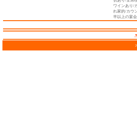
切あり/全席
ワインあり/カ
れ家的/カウ
半以上の宴会
2