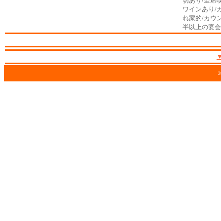
切あり/全席
ワインあり/カ
れ家的/カウ
半以上の宴会
2