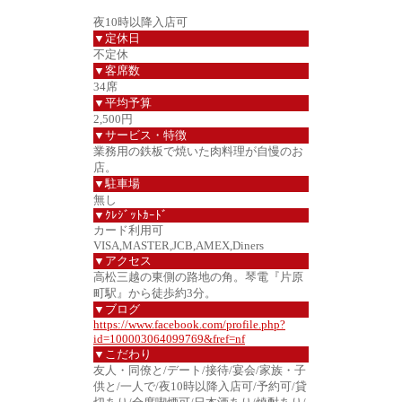
夜10時以降入店可
▼定休日
不定休
▼客席数
34席
▼平均予算
2,500円
▼サービス・特徴
業務用の鉄板で焼いた肉料理が自慢のお
店。
▼駐車場
無し
▼ｸﾚｼﾞｯﾄｶｰﾄﾞ
カード利用可
VISA,MASTER,JCB,AMEX,Diners
▼アクセス
高松三越の東側の路地の角。琴電『片原
町駅』から徒歩約3分。
▼ブログ
https://www.facebook.com/profile.php?
id=100003064099769&fref=nf
▼こだわり
友人・同僚と/デート/接待/宴会/家族・子
供と/一人で/夜10時以降入店可/予約可/貸