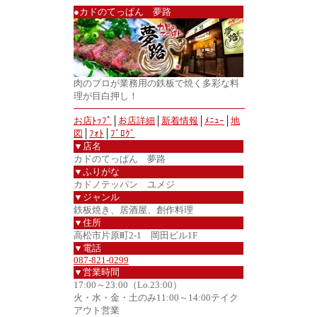
●カドのてっぱん 夢路
肉のプロが業務用の鉄板で焼く多彩な料
理が目白押し！
お店ﾄｯﾌﾟ
│
お店詳細
│
新着情報
│
ﾒﾆｭｰ
│
地
図
│
ﾌｫﾄ
│
ﾌﾞﾛｸﾞ
▼店名
カドのてっぱん 夢路
▼ふりがな
カドノテッパン ユメジ
▼ジャンル
鉄板焼き、居酒屋、創作料理
▼住所
高松市片原町2-1 岡田ビル1F
▼電話
087-821-0299
▼営業時間
17:00～23:00（Lo.23:00）
火・水・金・土のみ11:00～14:00テイク
アウト営業