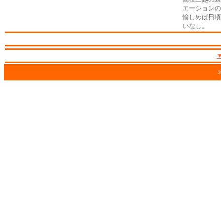
エーションの
愉しめば日頃
いなし。
2