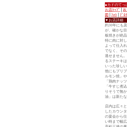
●カドのてっ
お店ﾄｯﾌﾟ
│
お
図
│
ﾌｫﾄ
│
ﾌﾞﾛ
▼お店詳細
約30年にも
が、確かな目
板焼きが絶品
特に肉に対し
よって仕入れ
でなく、その
逃せません。
るステーキは
いった珍しい
他にもプリプ
ルモン焼」や
「鶏肉ナッツ
「牛すじ煮込
りそうで無か
油」は新たな
店内は広々と
したカウンタ
の宴会から仕
い時まで幅広
高松三越の裏