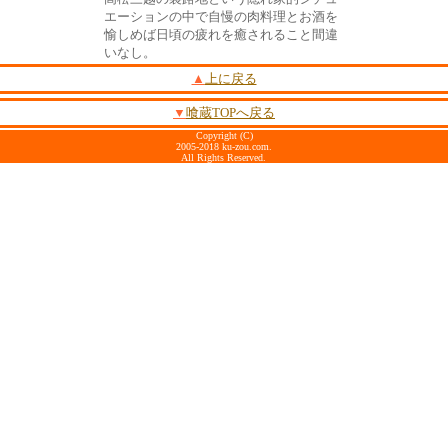
エーションの中で自慢の肉料理とお酒を
愉しめば日頃の疲れを癒されること間違
いなし。
▲
上に戻る
▼
喰蔵TOPへ戻る
Copyright (C)
2005-2018 ku-zou.com.
All Rights Reserved.