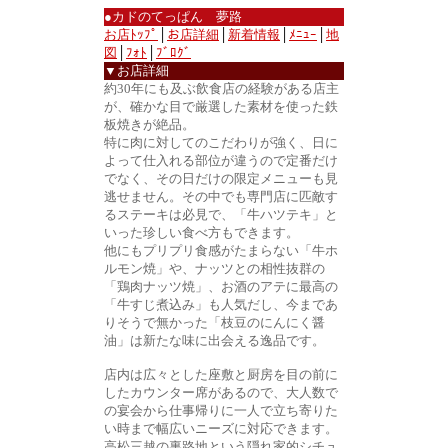
●カドのてっぱん 夢路
お店ﾄｯﾌﾟ
│
お店詳細
│
新着情報
│
ﾒﾆｭｰ
│
地
図
│
ﾌｫﾄ
│
ﾌﾞﾛｸﾞ
▼お店詳細
約30年にも及ぶ飲食店の経験がある店主
が、確かな目で厳選した素材を使った鉄
板焼きが絶品。
特に肉に対してのこだわりが強く、日に
よって仕入れる部位が違うので定番だけ
でなく、その日だけの限定メニューも見
逃せません。その中でも専門店に匹敵す
るステーキは必見で、「牛ハツテキ」と
いった珍しい食べ方もできます。
他にもプリプリ食感がたまらない「牛ホ
ルモン焼」や、ナッツとの相性抜群の
「鶏肉ナッツ焼」、お酒のアテに最高の
「牛すじ煮込み」も人気だし、今まであ
りそうで無かった「枝豆のにんにく醤
油」は新たな味に出会える逸品です。
店内は広々とした座敷と厨房を目の前に
したカウンター席があるので、大人数で
の宴会から仕事帰りに一人で立ち寄りた
い時まで幅広いニーズに対応できます。
高松三越の裏路地という隠れ家的シチュ