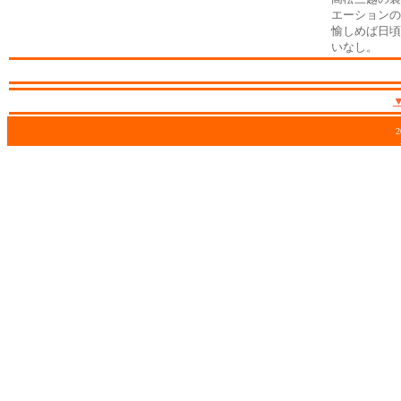
エーションの
愉しめば日頃
いなし。
2