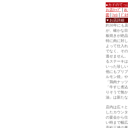
●カドのてっ
お店ﾄｯﾌﾟ
│
お
図
│
ﾌｫﾄ
│
ﾌﾞﾛ
▼お店詳細
約30年にも
が、確かな目
板焼きが絶品
特に肉に対し
よって仕入れ
でなく、その
逃せません。
るステーキは
いった珍しい
他にもプリプ
ルモン焼」や
「鶏肉ナッツ
「牛すじ煮込
りそうで無か
油」は新たな
店内は広々と
したカウンタ
の宴会から仕
い時まで幅広
高松三越の裏