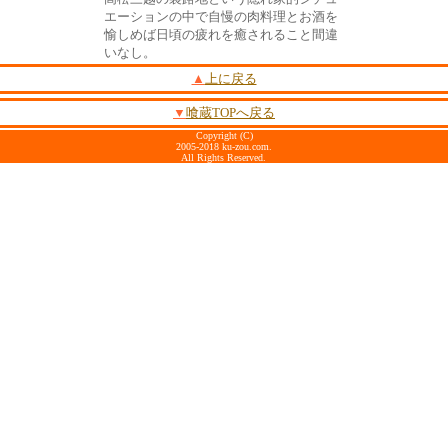
エーションの中で自慢の肉料理とお酒を
愉しめば日頃の疲れを癒されること間違
いなし。
▲
上に戻る
▼
喰蔵TOPへ戻る
Copyright (C)
2005-2018 ku-zou.com.
All Rights Reserved.