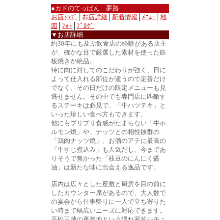
●カドのてっぱん 夢路
お店ﾄｯﾌﾟ
│
お店詳細
│
新着情報
│
ﾒﾆｭｰ
│
地
図
│
ﾌｫﾄ
│
ﾌﾞﾛｸﾞ
▼お店詳細
約30年にも及ぶ飲食店の経験がある店主
が、確かな目で厳選した素材を使った鉄
板焼きが絶品。
特に肉に対してのこだわりが強く、日に
よって仕入れる部位が違うので定番だけ
でなく、その日だけの限定メニューも見
逃せません。その中でも専門店に匹敵す
るステーキは必見で、「牛ハツテキ」と
いった珍しい食べ方もできます。
他にもプリプリ食感がたまらない「牛ホ
ルモン焼」や、ナッツとの相性抜群の
「鶏肉ナッツ焼」、お酒のアテに最高の
「牛すじ煮込み」も人気だし、今まであ
りそうで無かった「枝豆のにんにく醤
油」は新たな味に出会える逸品です。
店内は広々とした座敷と厨房を目の前に
したカウンター席があるので、大人数で
の宴会から仕事帰りに一人で立ち寄りた
い時まで幅広いニーズに対応できます。
高松三越の裏路地という隠れ家的シチュ