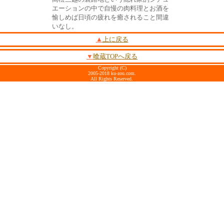
エーションの中で自慢の肉料理とお酒を
愉しめば日頃の疲れを癒されること間違
いなし。
▲
上に戻る
▼
喰蔵TOPへ戻る
Copyright (C)
2005-2018 ku-zou.com.
All Rights Reserved.