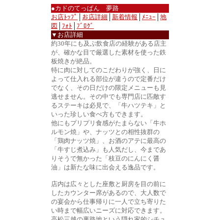
●カドのてっぱん 夢路
お店ﾄｯﾌﾟ
│
お店詳細
│
新着情報
│
ﾒﾆｭｰ
│
地
図
│
ﾌｫﾄ
│
ﾌﾞﾛｸﾞ
▼お店詳細
約30年にも及ぶ飲食店の経験がある店主
が、確かな目で厳選した素材を使った鉄
板焼きが絶品。
特に肉に対してのこだわりが強く、日に
よって仕入れる部位が違うので定番だけ
でなく、その日だけの限定メニューも見
逃せません。その中でも専門店に匹敵す
るステーキは必見で、「牛ハツテキ」と
いった珍しい食べ方もできます。
他にもプリプリ食感がたまらない「牛ホ
ルモン焼」や、ナッツとの相性抜群の
「鶏肉ナッツ焼」、お酒のアテに最高の
「牛すじ煮込み」も人気だし、今まであ
りそうで無かった「枝豆のにんにく醤
油」は新たな味に出会える逸品です。
店内は広々とした座敷と厨房を目の前に
したカウンター席があるので、大人数で
の宴会から仕事帰りに一人で立ち寄りた
い時まで幅広いニーズに対応できます。
高松三越の裏路地という隠れ家的シチュ