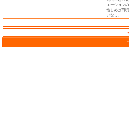
エーションの
愉しめば日頃
いなし。
2