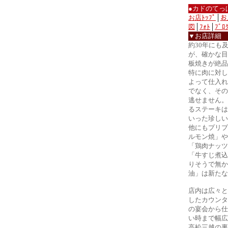
●カドのてっ
お店ﾄｯﾌﾟ
│
お
図
│
ﾌｫﾄ
│
ﾌﾞﾛ
▼お店詳細
約30年にも
が、確かな目
板焼きが絶品
特に肉に対し
よって仕入れ
でなく、その
逃せません。
るステーキは
いった珍しい
他にもプリプ
ルモン焼」や
「鶏肉ナッツ
「牛すじ煮込
りそうで無か
油」は新たな
店内は広々と
したカウンタ
の宴会から仕
い時まで幅広
高松三越の裏