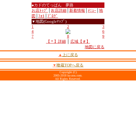
●カドのてっぱん 夢路
お店ﾄｯﾌﾟ
│
お店詳細
│
新着情報
│
ﾒﾆｭｰ
│
地
図
│
ﾌｫﾄ
│
ﾌﾞﾛｸﾞ
▼地図(Googleﾏｯﾌﾟ)
1
2
3
4
6
7
8
9
【＊】詳細
│
広域【＃】
地図に戻る
▲
上に戻る
▼
喰蔵TOPへ戻る
Copyright (C)
2005-2018 ku-zou.com.
All Rights Reserved.